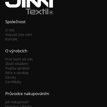
Společnost
O nás
Napsali jste nám
Kontakt
O výrobcích
Proč textil od nás
Zboží skladem
Kvalita výrobků
Péče o výrobky
Záruky
Certifikáty
Průvodce nakupováním
Jak nakupovat?
Doprava / Platba