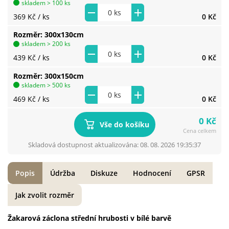
skladem > 100 ks
369 Kč
/ ks
0 Kč
Rozměr
300x130cm
skladem > 200 ks
439 Kč
/ ks
0 Kč
Rozměr
300x150cm
skladem > 500 ks
469 Kč
/ ks
0 Kč
0 Kč
Vše do košíku
Cena celkem
Skladová dostupnost aktualizována: 08. 08. 2026 19:35:37
Popis
Údržba
Diskuze
Hodnocení
GPSR
Jak zvolit rozměr
Žakarová záclona střední hrubosti v bílé barvě