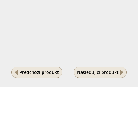
Předchozí produkt
Následující produkt
Na vašem soukromí nám záleží
Tento internetový obchod ukládá soubory cookies, které
pomáhají k jeho správnému fungování. Využíváním
našich služeb s jejich používáním souhlasíte.