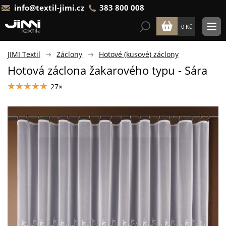
info@textil-jimi.cz
383 800 008
0 Kč
JIMI Textil
Záclony
Hotové (kusové) záclony
Hotová záclona žakarového typu - Sára
27×