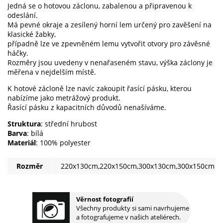
Jedná se o hotovou záclonu, zabalenou a připravenou k
odeslání.
Má pevné okraje a zesílený horní lem určený pro zavěšení na
klasické žabky,
případně lze ve zpevněném lemu vytvořit otvory pro závěsné
háčky.
Rozměry jsou uvedeny v nenařaseném stavu, výška záclony je
měřena v nejdelším místě.
K hotové zácloně lze navíc zakoupit řasící pásku, kterou
nabízíme jako metrážový produkt.
Řasící pásku z kapacitních důvodů nenašíváme.
Struktura
: střední hrubost
Barva
: bílá
Materiál
: 100% polyester
Rozměr
220x130cm,220x150cm,300x130cm,300x150cm
Věrnost fotografií
Všechny produkty si sami navrhujeme
a fotografujeme v našich ateliérech.