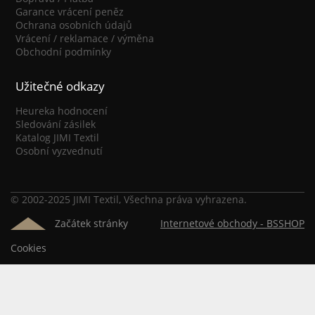
Garance vrácení peněz
Ochrana osobních údajů
Vrácení / reklamace / výměna
Obchodní podmínky
Užitečné odkazy
Heureka hodnocení
Sledování zásilek
Katalog JIMI Textil
Osobní vyzvednutí
© 2002-2025 JIMI Textil, Všechna práva vyhrazena.
Začátek stránky
Internetové obchody -
BSSHOP
Cookies