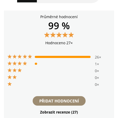
Průměrné hodnocení
99 %
Hodnoceno 27×
26×
1×
0×
0×
0×
PŘIDAT HODNOCENÍ
Zobrazit recenze (27)