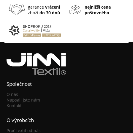
garance
vrácení
nejnižší cena
zboží
do 30 dnů
poštovného
Společnost
O nás
Napsali jste nám
Kontakt
O výrobcích
Proč textil od nás