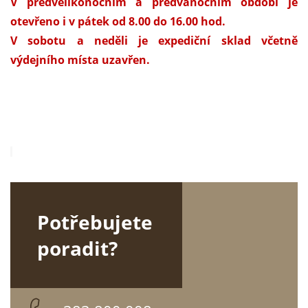
V předvelikonočním a předvánočním období je
otevřeno i v pátek od 8.00 do 16.00 hod.
V s
obotu a neděli je expediční sklad včetně
výdejního místa uzavřen.
Potřebujete
poradit?