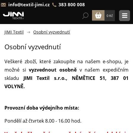
info@textil-jimi.cz
383 800 008
0 Kč
JIMI Textil
Osobní vyzvednutí
Osobní vyzvednutí
Veškeré zboží, které zakoupíte na našem e-shopu, je
možné si
vyzvednout osobně
v našem expedičním
skladu
JIMI Textil s.r.o., NĚMĚTICE 51, 387 01
VOLYNĚ.
Provozní doba výdejního místa:
Pondělí až čtvrtek 8.00 - 16.00 hod.