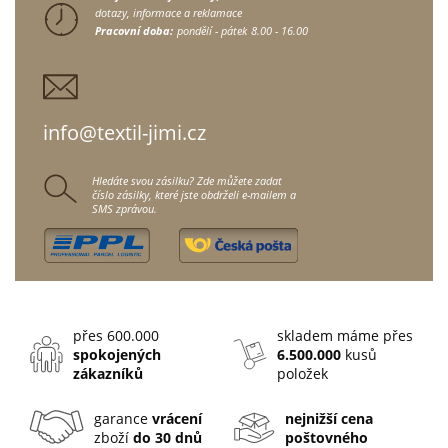
dotazy, informace a reklamace
Pracovní doba:
pondělí - pátek
8.00 - 16.00
info@textil-jimi.cz
Hledáte svou zásilku? Zde můžete zadat
číslo zásilky, které jste obdrželi e-mailem a
SMS zprávou.
přes 600.000
skladem máme přes
spokojených
6.500.000
kusů
zákazníků
položek
garance
vrácení
nejnižší cena
zboží
do 30 dnů
poštovného