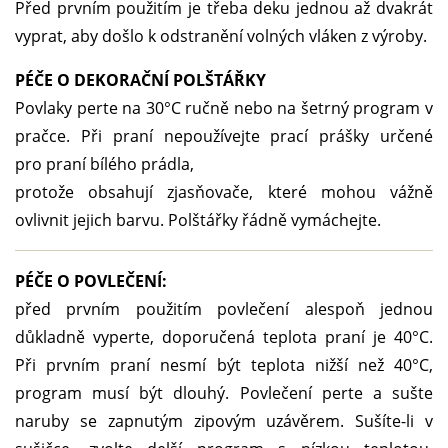
Před prvním použitím je třeba deku jednou až dvakrát
vyprat, aby došlo k odstranění volných vláken z výroby.
PÉČE O DEKORAČNÍ POLŠTÁŘKY
Povlaky perte na 30°C ručně nebo na šetrný program v
pračce. Při praní nepoužívejte prací prášky určené
pro praní bílého prádla,
protože obsahují zjasňovače, které mohou vážně
ovlivnit jejich barvu. Polštářky řádně vymáchejte.
PÉČE O POVLEČENÍ:
před prvním použitím povlečení alespoň jednou
důkladně vyperte, doporučená teplota praní je 40°C.
Při prvním praní nesmí být teplota nižší než 40°C,
program musí být dlouhý. Povlečení perte a sušte
naruby se zapnutým zipovým uzávěrem. Sušíte-li v