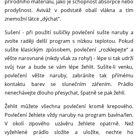
přírodního materiálu, jako je schopnost absorpce nebo
prodyšnost. Aviváž v podstatě obalí vlákna a tím
znemožní látce „dýchat“.
Sušení - při použití sušičky povlečení sušte naruby a
zvolte raději delší program s nízkou teplotou. Pokud
sušíte klasickým způsobem, povlečení „rozklepejte“ a
věšte narovnané (nikdy však za rohy!) - lépe si tak udrží
svůj tvar a bude se vám lépe žehlit. Sušíte-li venku,
povlečení věšte naruby, zabráníte tak přímému
kontaktu barev se slunečním zářením. Prádlo
nenechávejte dlouho přesychat, špatně se pak žehlí.
Žehlit můžete všechna povlečení kromě krepového.
Povlečení žehlete vždy naruby na program bavlna/len.
V okolí zipového uzávěru žehlete opatrně. Než
vyžehlené prádlo složíte a uložíte, nechte ho