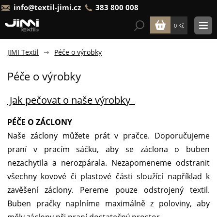
info@textil-jimi.cz
383 800 008
0 Kč
JIMI Textil
Péče o výrobky
Péče o výrobky
Jak pečovat o naše výrobky
PÉČE O ZÁCLONY
Naše záclony můžete prát v pračce. Doporučujeme
praní v pracím sáčku, aby se záclona o buben
nezachytila a nerozpárala. Nezapomeneme odstranit
všechny kovové či plastové části sloužící například k
zavěšení záclony. Pereme pouze odstrojený textil.
Buben pračky naplníme maximálně z poloviny, aby
měly záclony při praní dostatečný prostor.