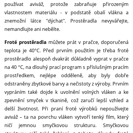
používat aviváž, protože zabraňuje přirozeným
vlastnostem materiálu - v podstatě obalí vlákna a
znemožní látce "dýchat". Prostěradla nevyvářejte,
nemandlujte ani nebělte.
Froté prostěradla
můžete prát v pračce, doporučená
teplota je 40°C. Před prvním použitím je třeba froté
prostěradlo alespoň dvakrát důkladně vyprat v pračce
na 40 °C, na dlouhý prací program s příslušným pracím
prostředkem, nejlépe odděleně, aby byly dobře
odstraněny zbytkové barvy a nečistoty z výroby. Prvním
vypráním také dojde k uvolnění volných vláken a ke
zpevnění smyček v tkanině, což zaručí lepší vzhled a
delší životnost. Při praní froté výrobků nepoužívejte
aviváž – ta na povrchu vláken vytvoří tenký film, který
ničí jemnou smyčkovou strukturu. Smyčkovou