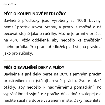
savost.
PÉČE O KOUPELNOVÉ PŘEDLOŽKY
Bavlněné předložky jsou vyrobeny ze 100% bavlny,
nemají protiskluzovou vrstvu, a proto je možné o ně
pečovat stejně jako o ručníky. Možné je praní v pračce
na 40°C, vždy odděleně, aby nedošlo ke znečištění
jiného prádla. Pro praní předložek platí stejná pravidla
jako pro ručníky.
PÉČE O BAVLNĚNÉ DEKY A PLÉDY
Bavlněné a jiné deky perte na 30°C s jemným pracím
prostředkem na (stálo)barevné prádlo. Zvolte nízké
otáčky, aby nedošlo k nadměrnému pomačkání. Po
vyprání ihned vyjměte z pračky, důkladně rozklepejte a
nechte sušit na dobře větraném místě. Deky nežehlete.