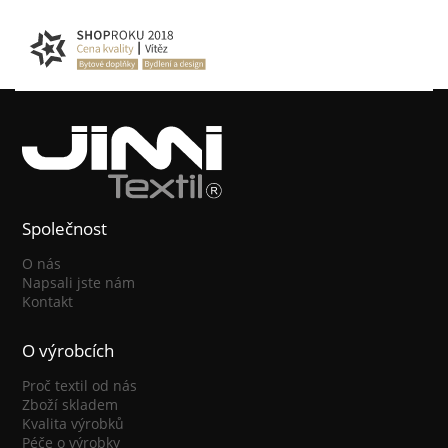
Společnost
O nás
Napsali jste nám
Kontakt
O výrobcích
Proč textil od nás
Zboží skladem
Kvalita výrobků
Péče o výrobky