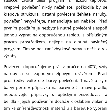
sušičce, zvolte delší program s nízkou teplotou.
Krepové povlečení nikdy nežehlete, poškodila by se
krepová struktura, ostatní povlečení žehlete naruby,
povlečení nevyvářejte, nemandlujte ani nebělte. Před
prvním použitím je nezbytně nutné povlečení alespoň
jednou vyprat na doporučenou teplotu s příslušným
pracím prostředkem, nejlépe na dlouhý bavlněný
program. Tím se odstraní zbytkové barvy a nečistoty z
výroby.
Povlečení doporučujeme prát v pračce na 40°C, vždy
naruby a se zapnutým zipovým uzávěrem. Prací
prostředky volte dle barvy povlečení. Tmavé a syté
barvy perte v přípravku na barevné či tmavé prádlo,
nepoužívejte přípravky s optickými zesvětlovači a
bělidla - jejich používáním dochází k oslabení vláken a
tím ke snížení životnosti materiálu a barev. Po vyprání