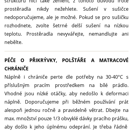
strukturu ničí také žehlení, z tohoto důvodu froté
prostěradla nikdy nežehlete. Sušení v sušičce
nedoporučujeme, ale je možné. Pokud se pro sušičku
rozhodnete, zvolte šetrné delší sušení na nízkou
teplotu. Prostěradla nevyvářejte, nemandlujte ani
nebělte.
PÉČE O PŘIKRÝVKY, POLŠTÁŘE A MATRACOVÉ
CHRÁNIČE
Náplně i chrániče perte dle potřeby na 30-40°C s
příslušným pracím prostředkem na bílé prádlo.
Vhodné jsou nízké otáčky, aby nedošlo k deformaci
náplně. Doporučujeme při běžném používání prát
alespoň jednou ročně a pravidelně větrat. Dbejte na
max. množství pouze 1/3 obvyklé dávky pracího prášku,
aby došlo k jeho úplnému odeprání. Je třeba řádně