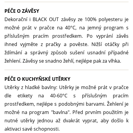
PÉČE O ZÁVĚSY
Dekorační i BLACK OUT závěsy ze 100% polyesteru je
možné prát v pračce na 40°C, na jemný program s
příslušným pracím prostředkem. Po vyprání závěs
ihned vyjměte z pračky a pověste. Nižší otáčky při
ždímání a správný způsob sušení usnadní případné
žehlení. Závěsy se snadno žehlí, nejlépe pak za vlhka.
PÉČE O KUCHYŇSKÉ UTĚRKY
Utěrky z hladké bavlny: Utěrky je možné prát v pračce
dle etikety na 40-60°C s příslušným pracím
prostředkem, nejlépe s podobnými barvami. Žehlení je
možné na program "bavlna". Před prvním použitím je
nutné utěrky jednou až dvakrát vyprat, aby došlo k
aktivaci savé schopnosti.