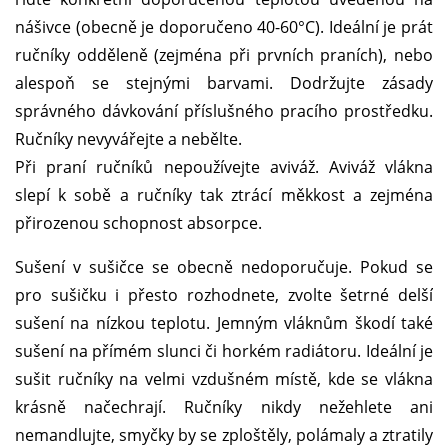
nášivce (obecně je doporučeno 40-60°C). Ideální je prát
ručníky odděleně (zejména při prvních praních), nebo
alespoň se stejnými barvami. Dodržujte zásady
správného dávkování příslušného pracího prostředku.
Ručníky nevyvářejte a nebělte.
Při praní ručníků nepoužívejte aviváž. Aviváž vlákna
slepí k sobě a ručníky tak ztrácí měkkost a zejména
přirozenou schopnost absorpce.
Sušení v sušičce se obecně nedoporučuje. Pokud se
pro sušičku i přesto rozhodnete, zvolte šetrné delší
sušení na nízkou teplotu. Jemným vláknům škodí také
sušení na přímém slunci či horkém radiátoru. Ideální je
sušit ručníky na velmi vzdušném místě, kde se vlákna
krásně načechrají. Ručníky nikdy nežehlete ani
nemandlujte, smyčky by se zploštěly, polámaly a ztratily