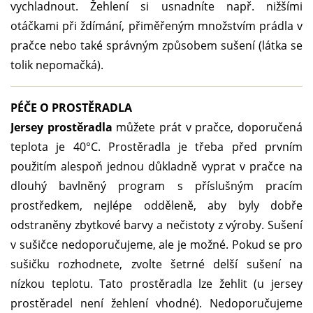
vychladnout. Žehlení si usnadníte např. nižšími
otáčkami při ždímání, přiměřeným množstvím prádla v
pračce nebo také správným způsobem sušení (látka se
tolik nepomačká).
PÉČE O PROSTĚRADLA
Jersey prostěradla
můžete prát v pračce, doporučená
teplota je 40°C. Prostěradla je třeba před prvním
použitím alespoň jednou důkladně vyprat v pračce na
dlouhý bavlněný program s příslušným pracím
prostředkem, nejlépe odděleně, aby byly dobře
odstraněny zbytkové barvy a nečistoty z výroby. Sušení
v sušičce nedoporučujeme, ale je možné. Pokud se pro
sušičku rozhodnete, zvolte šetrné delší sušení na
nízkou teplotu. Tato prostěradla lze žehlit (u jersey
prostěradel není žehlení vhodné). Nedoporučujeme