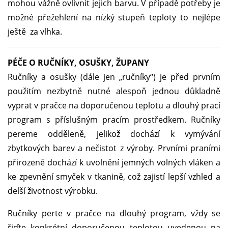
mohou vážně ovlivnit jejich barvu. V případě potřeby je
možné přežehlení na nízký stupeň teploty to nejlépe
ještě za vlhka.
PÉČE O RUČNÍKY, OSUŠKY, ŽUPANY
Ručníky a osušky (dále jen „ručníky“) je před prvním
použitím nezbytně nutné alespoň jednou důkladně
vyprat v pračce na doporučenou teplotu a dlouhý prací
program s příslušným pracím prostředkem. Ručníky
pereme odděleně, jelikož dochází k vymývání
zbytkových barev a nečistot z výroby. Prvními praními
přirozeně dochází k uvolnění jemných volných vláken a
ke zpevnění smyček v tkanině, což zajistí lepší vzhled a
delší životnost výrobku.
Ručníky perte v pračce na dlouhý program, vždy se
řiďte konkrétní doporučenou teplotou uvedenou na