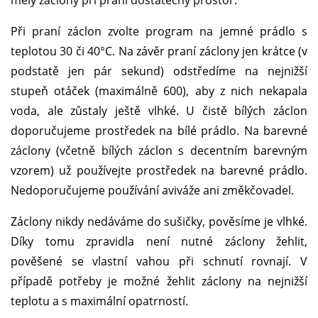
Při praní záclon zvolte program na jemné prádlo s
teplotou 30 či 40°C. Na závěr praní záclony jen krátce (v
podstatě jen pár sekund) odstředíme na nejnižší
stupeň otáček (maximálně 600), aby z nich nekapala
voda, ale zůstaly ještě vlhké. U čistě bílých záclon
doporučujeme prostředek na bílé prádlo. Na barevné
záclony (včetně bílých záclon s decentním barevným
vzorem) už používejte prostředek na barevné prádlo.
Nedoporučujeme používání aviváže ani změkčovadel.
Záclony nikdy nedáváme do sušičky, pověsíme je vlhké.
Díky tomu zpravidla není nutné záclony žehlit,
pověšené se vlastní vahou při schnutí rovnají. V
případě potřeby je možné žehlit záclony na nejnižší
teplotu a s maximální opatrností.