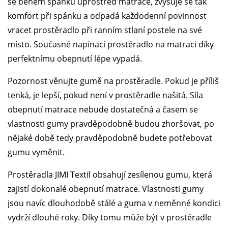
se během spánku uprostřed matrace, zvyšuje se tak
komfort při spánku a odpadá každodenní povinnost
vracet prostěradlo při ranním stlaní postele na své
místo. Současně napínací prostěradlo na matraci díky
perfektnímu obepnutí lépe vypadá.
Pozornost věnujte gumě na prostěradle. Pokud je příliš
tenká, je lepší, pokud není v prostěradle našitá. Síla
obepnutí matrace nebude dostatečná a časem se
vlastnosti gumy pravděpodobně budou zhoršovat, po
nějaké době tedy pravděpodobně budete potřebovat
gumu vyměnit.
Prostěradla JIMI Textil obsahují zesílenou gumu, která
zajistí dokonalé obepnutí matrace. Vlastnosti gumy
jsou navíc dlouhodobě stálé a guma v neměnné kondici
vydrží dlouhé roky. Díky tomu může být v prostěradle