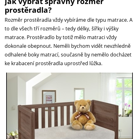
Jak vybrat správný rozměr
prostěradla?
Rozměr prostěradla vždy vybíráme dle typu matrace. A
to dle všech tří rozměrů – tedy délky, šířky i výšky
matrace. Prostěradlo by totiž mělo matraci vždy
dokonale obepnout. Neměli bychom vidět nevzhledně
odhalené boky matrací, současně by nemělo docházet
ke krabacení prostěradla uprostřed lůžka.