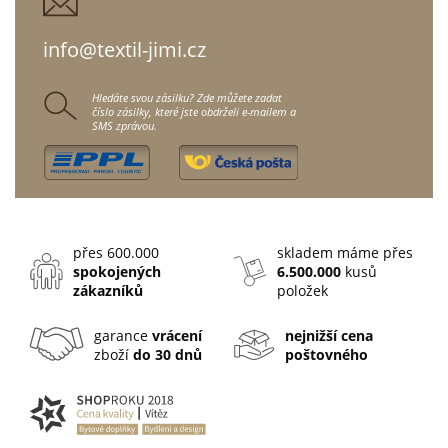
info@textil-jimi.cz
Hledáte svou zásilku? Zde můžete zadat
číslo zásilky, které jste obdrželi e-mailem a
SMS zprávou.
přes 600.000
skladem máme přes
spokojených
6.500.000
kusů
zákazníků
položek
garance
vrácení
nejnižší cena
zboží
do 30 dnů
poštovného