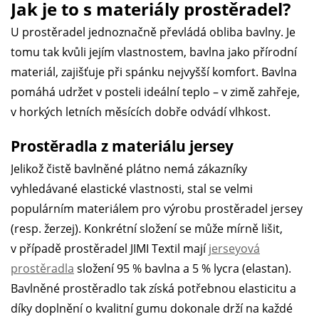
Jak je to s materiály prostěradel?
U prostěradel jednoznačně převládá obliba bavlny. Je
tomu tak kvůli jejím vlastnostem, bavlna jako přírodní
materiál, zajišťuje při spánku nejvyšší komfort. Bavlna
pomáhá udržet v posteli ideální teplo – v zimě zahřeje,
v horkých letních měsících dobře odvádí vlhkost.
Prostěradla z materiálu jersey
Jelikož čistě bavlněné plátno nemá zákazníky
vyhledávané elastické vlastnosti, stal se velmi
populárním materiálem pro výrobu prostěradel jersey
(resp. žerzej). Konkrétní složení se může mírně lišit,
v případě prostěradel JIMI Textil mají
jerseyová
prostěradla
složení 95 % bavlna a 5 % lycra (elastan).
Bavlněné prostěradlo tak získá potřebnou elasticitu a
díky doplnění o kvalitní gumu dokonale drží na každé