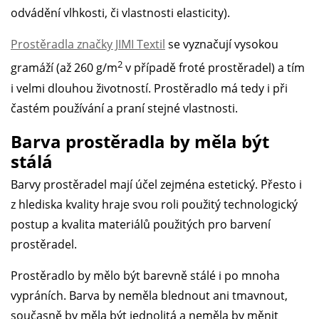
odvádění vlhkosti, či vlastnosti elasticity).
Prostěradla značky JIMI Textil
se vyznačují vysokou
2
gramáží (až 260 g/m
v případě froté prostěradel) a tím
i velmi dlouhou životností. Prostěradlo má tedy i při
častém používání a praní stejné vlastnosti.
Barva prostěradla by měla být
stálá
Barvy prostěradel mají účel zejména estetický. Přesto i
z hlediska kvality hraje svou roli použitý technologický
postup a kvalita materiálů použitých pro barvení
prostěradel.
Prostěradlo by mělo být barevně stálé i po mnoha
vypráních. Barva by neměla blednout ani tmavnout,
současně by měla být jednolitá a neměla by měnit