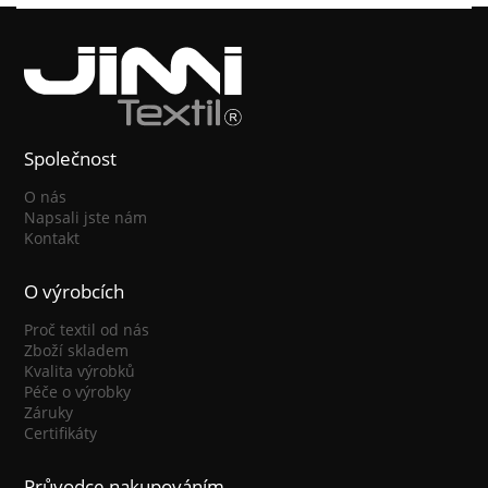
Společnost
O nás
Napsali jste nám
Kontakt
O výrobcích
Proč textil od nás
Zboží skladem
Kvalita výrobků
Péče o výrobky
Záruky
Certifikáty
Průvodce nakupováním