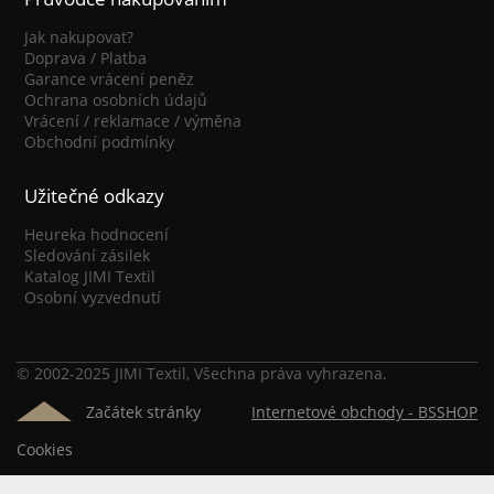
Jak nakupovat?
Doprava / Platba
Garance vrácení peněz
Ochrana osobních údajů
Vrácení / reklamace / výměna
Obchodní podmínky
Užitečné odkazy
Heureka hodnocení
Sledování zásilek
Katalog JIMI Textil
Osobní vyzvednutí
© 2002-2025 JIMI Textil, Všechna práva vyhrazena.
Začátek stránky
Internetové obchody -
BSSHOP
Cookies