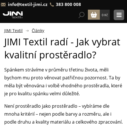
info@textil-jimi.cz
383 800 008
0 Kč
JIMI Textil
Články
JIMI Textil radí - Jak vybrat
kvalitní prostěradlo?
Spánkem strávíme v průměru třetinu života, měli
bychom mu proto věnovat patřičnou pozornost. Ta by
měla být věnována i volbě vhodného prostěradla, které
je pro kvalitu spánku velmi důležité.
Není prostěradlo jako prostěradlo – vybíráme dle
mnoha kritérií – nejen podle barvy a rozměru, ale i
podle druhu a kvality materiálu a celkového zpracování.