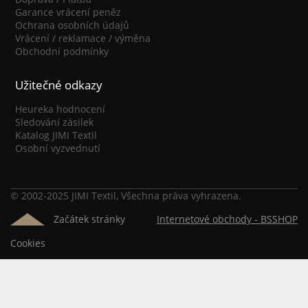
Garance vrácení peněz
Ochrana osobních údajů
Vrácení / reklamace / výměna
Obchodní podmínky
Užitečné odkazy
Heureka hodnocení
Sledování zásilek
Katalog JIMI Textil
Osobní vyzvednutí
© 2002-2025 JIMI Textil, Všechna práva vyhrazena.
Začátek stránky
Internetové obchody -
BSSHOP
Cookies