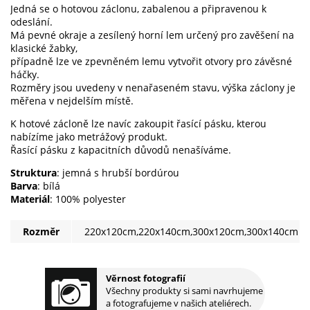
Jedná se o hotovou záclonu, zabalenou a připravenou k
odeslání.
Má pevné okraje a zesílený horní lem určený pro zavěšení na
klasické žabky,
případně lze ve zpevněném lemu vytvořit otvory pro závěsné
háčky.
Rozměry jsou uvedeny v nenařaseném stavu, výška záclony je
měřena v nejdelším místě.
K hotové zácloně lze navíc zakoupit řasící pásku, kterou
nabízíme jako metrážový produkt.
Řasící pásku z kapacitních důvodů nenašíváme.
Struktura
: jemná s hrubší bordúrou
Barva
: bílá
Materiál
: 100% polyester
Rozměr
220x120cm,220x140cm,300x120cm,300x140cm
Věrnost fotografií
Všechny produkty si sami navrhujeme
a fotografujeme v našich ateliérech.