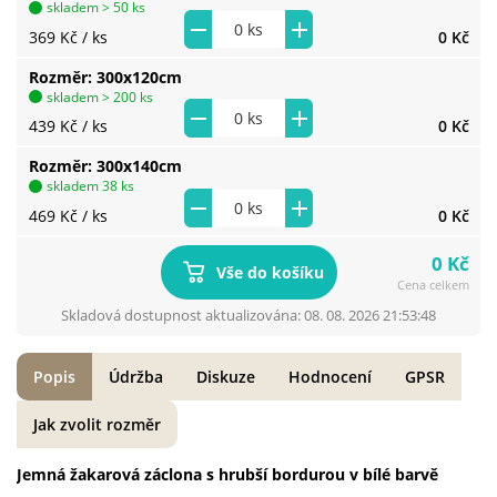
skladem > 50 ks
369 Kč
/ ks
0 Kč
Rozměr
300x120cm
skladem > 200 ks
439 Kč
/ ks
0 Kč
Rozměr
300x140cm
skladem 38 ks
469 Kč
/ ks
0 Kč
0 Kč
Vše do košíku
Cena celkem
Skladová dostupnost aktualizována: 08. 08. 2026 21:53:48
Popis
Údržba
Diskuze
Hodnocení
GPSR
Jak zvolit rozměr
Jemná žakarová záclona s hrubší bordurou v bílé barvě