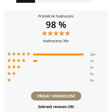
Průměrné hodnocení
98 %
Hodnoceno 39×
36×
3×
0×
0×
0×
PŘIDAT HODNOCENÍ
Zobrazit recenze (39)