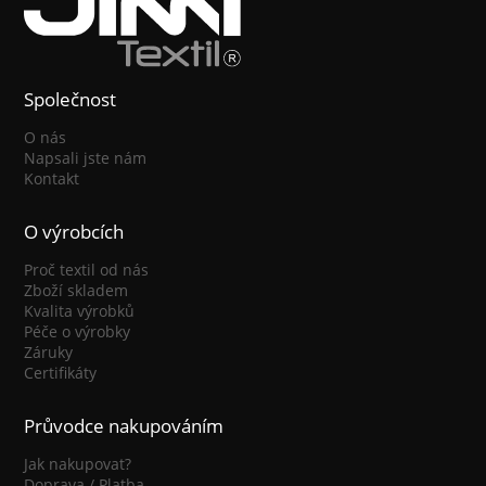
Společnost
O nás
Napsali jste nám
Kontakt
O výrobcích
Proč textil od nás
Zboží skladem
Kvalita výrobků
Péče o výrobky
Záruky
Certifikáty
Průvodce nakupováním
Jak nakupovat?
Doprava / Platba