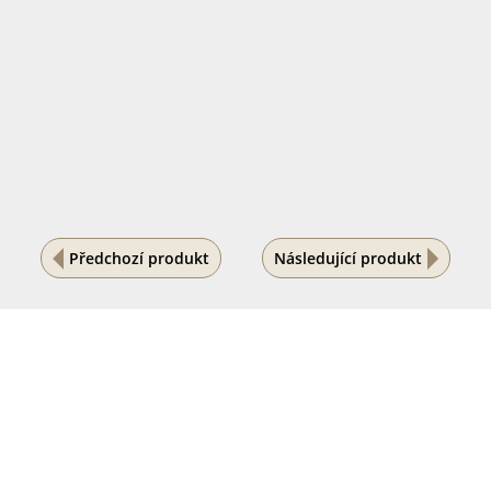
Předchozí produkt
Následující produkt
Na vašem soukromí nám záleží
Tento internetový obchod ukládá soubory cookies, které
pomáhají k jeho správnému fungování. Využíváním
našich služeb s jejich používáním souhlasíte.