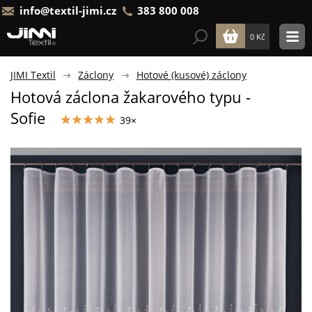
info@textil-jimi.cz
383 800 008
0 Kč
JIMI Textil
Záclony
Hotové (kusové) záclony
Hotová záclona žakarového typu -
Sofie
39×