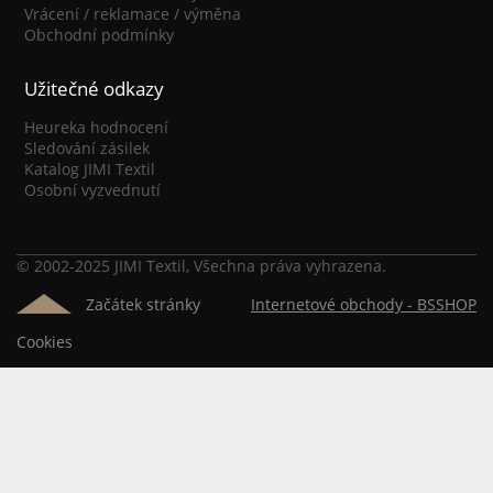
Vrácení / reklamace / výměna
Obchodní podmínky
Užitečné odkazy
Heureka hodnocení
Sledování zásilek
Katalog JIMI Textil
Osobní vyzvednutí
© 2002-2025 JIMI Textil, Všechna práva vyhrazena.
Začátek stránky
Internetové obchody -
BSSHOP
Cookies