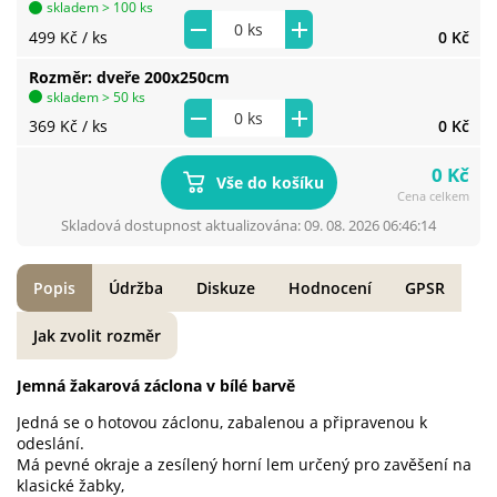
skladem > 100 ks
499 Kč
/ ks
0 Kč
Rozměr
dveře 200x250cm
skladem > 50 ks
369 Kč
/ ks
0 Kč
0 Kč
Vše do košíku
Cena celkem
Skladová dostupnost aktualizována: 09. 08. 2026 06:46:14
Popis
Údržba
Diskuze
Hodnocení
GPSR
Jak zvolit rozměr
Jemná žakarová záclona v bílé barvě
Jedná se o hotovou záclonu, zabalenou a připravenou k
odeslání.
Má pevné okraje a zesílený horní lem určený pro zavěšení na
klasické žabky,