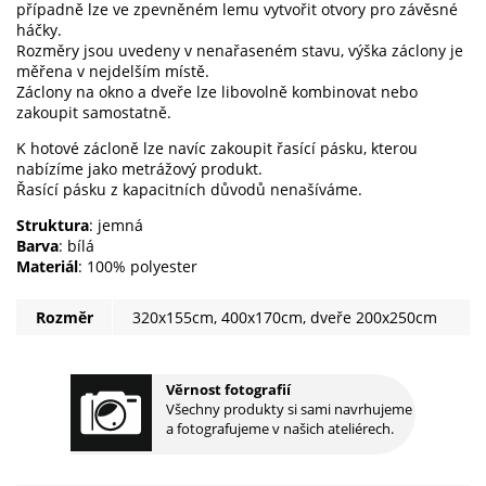
případně lze ve zpevněném lemu vytvořit otvory pro závěsné
háčky.
Rozměry jsou uvedeny v nenařaseném stavu, výška záclony je
měřena v nejdelším místě.
Záclony na okno a dveře lze libovolně kombinovat nebo
zakoupit samostatně.
K hotové zácloně lze navíc zakoupit řasící pásku, kterou
nabízíme jako metrážový produkt.
Řasící pásku z kapacitních důvodů nenašíváme.
Struktura
: jemná
Barva
: bílá
Materiál
: 100% polyester
Rozměr
320x155cm, 400x170cm, dveře 200x250cm
Věrnost fotografií
Všechny produkty si sami navrhujeme
a fotografujeme v našich ateliérech.