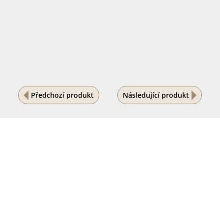
Předchozí produkt
Následující produkt
Na vašem soukromí nám záleží
Tento internetový obchod ukládá soubory cookies, které
pomáhají k jeho správnému fungování. Využíváním
našich služeb s jejich používáním souhlasíte.
POVOLIT VŠE