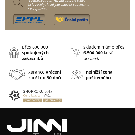
Hledáte svou zásilku? Zde můžete zadat
číslo zásilky, které jste obdrželi e-mailem a
SMS zprávou.
přes 600.000
skladem máme přes
spokojených
6.500.000
kusů
zákazníků
položek
garance
vrácení
nejnižší cena
zboží
do 30 dnů
poštovného