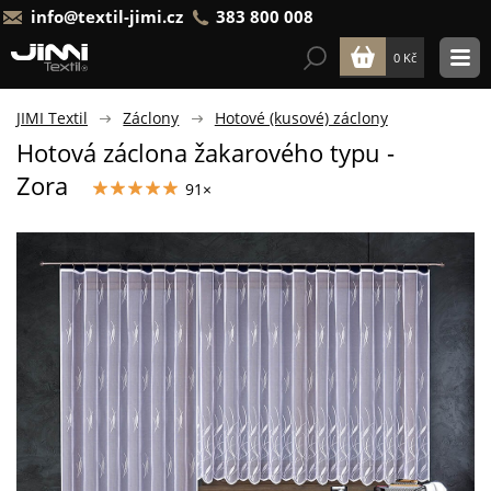
info@textil-jimi.cz
383 800 008
0 Kč
JIMI Textil
Záclony
Hotové (kusové) záclony
Hotová záclona žakarového typu -
Zora
91×