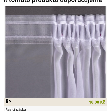
ŘP
18,00 Kč
Řasící páska