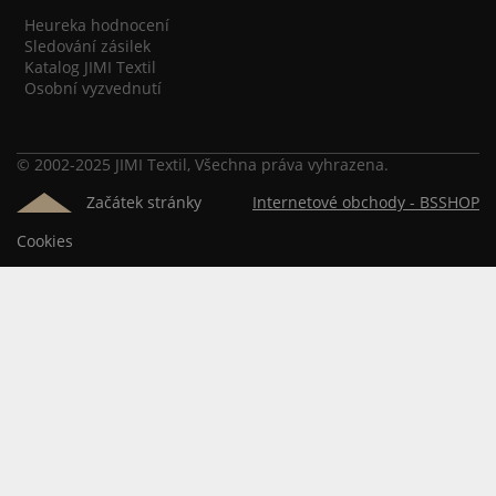
Heureka hodnocení
Sledování zásilek
Katalog JIMI Textil
Osobní vyzvednutí
© 2002-2025 JIMI Textil, Všechna práva vyhrazena.
Začátek stránky
Internetové obchody -
BSSHOP
Cookies