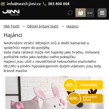
info@textil-jimi.cz
383 800 008
0 Kč
JIMI Textil
Dětský bytový textil
Hajánci
Hajánci
Neohrožení strážci dětských snů a skvělí kamarádi a
společníci nejen do postýlky.
Vaše malá ratolest může mít hajánky jako hračku, milovaný
polštářek nebo jako ozdobu svého pokojíčku.
Hajánci jsou ušití z neuvěřitelně heboučkého elastického
VELURU a plněni hypoalergenním dutým vláknem, jsou tedy
krásně mazliví.
62
výprodej
původní
439,-
cena