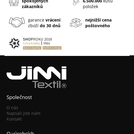
spokojených
6.500.000
kusů
zákazníků
položek
garance
vrácení
nejnižší cena
zboží
do 30 dnů
poštovného
Společnost
O nás
Napsali jste nám
Kontakt
O výrobcích