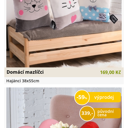
Domácí mazlíčci
169,00 Kč
Hajánci 38x55cm
59
výprodej
původní
339,-
cena