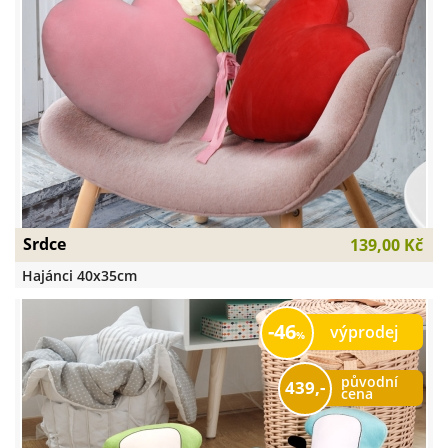
Srdce
139,00 Kč
Hajánci 40x35cm
46
výprodej
původní
439,-
cena