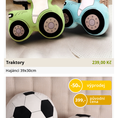
Traktory
239,00 Kč
Hajánci 39x30cm
50
výprodej
původní
399,-
cena