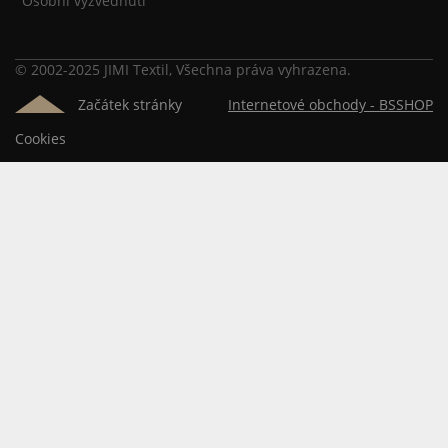
Osobní vyzvednutí
© 2002-2025 JIMI Textil, Všechna práva vyhrazena.
Začátek stránky
Internetové obchody -
BSSHOP
Cookies