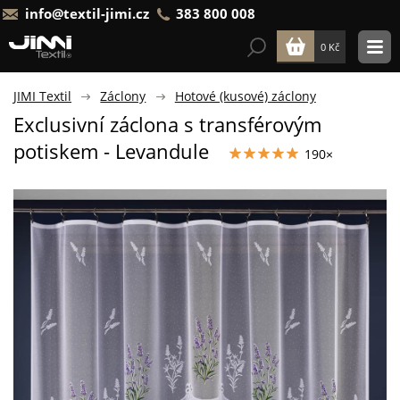
info@textil-jimi.cz
383 800 008
0 Kč
JIMI Textil
Záclony
Hotové (kusové) záclony
Exclusivní záclona s transférovým
potiskem - Levandule
190×