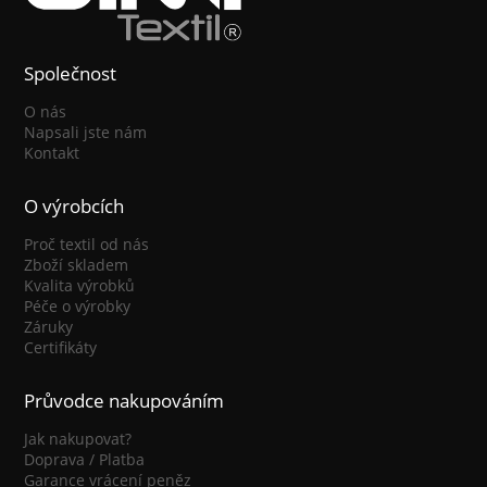
Společnost
O nás
Napsali jste nám
Kontakt
O výrobcích
Proč textil od nás
Zboží skladem
Kvalita výrobků
Péče o výrobky
Záruky
Certifikáty
Průvodce nakupováním
Jak nakupovat?
Doprava / Platba
Garance vrácení peněz