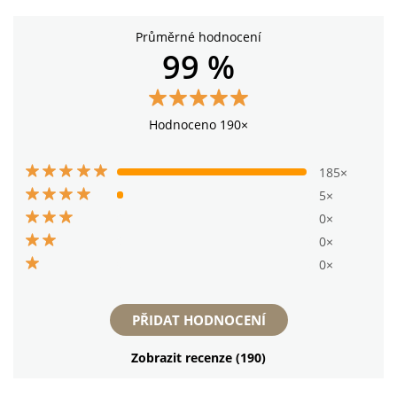
Průměrné hodnocení
99 %
Hodnoceno 190×
185×
5×
0×
0×
0×
PŘIDAT HODNOCENÍ
Zobrazit recenze (190)