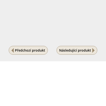
Předchozí produkt
Následující produkt
Na vašem soukromí nám záleží
Tento internetový obchod ukládá soubory cookies, které
pomáhají k jeho správnému fungování. Využíváním
našich služeb s jejich používáním souhlasíte.
POVOLIT VŠE