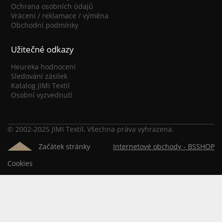
Ochrana osobních údajů
Vrácení / reklamace / výměna
Obchodní podmínky
Užitečné odkazy
Heureka hodnocení
Sledování zásilek
Katalog JIMI Textil
Osobní vyzvednutí
© 2002-2025 JIMI Textil, Všechna práva vyhrazena.
Začátek stránky
Internetové obchody -
BSSHOP
Cookies