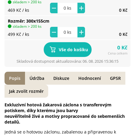
skladem > 200 ks
469 Kč
/ ks
0 Kč
Rozměr
300x155cm
skladem > 200 ks
499 Kč
/ ks
0 Kč
0 Kč
Vše do košíku
Cena celkem
Skladová dostupnost aktualizována: 06. 08. 2026 15:36:15
Popis
Údržba
Diskuze
Hodnocení
GPSR
Jak zvolit rozměr
Exkluzivní hotová žakarová záclona s transferovým
potiskem, díky kterému jsou barvy
neuvěřitelně živé a motivy propracované do sebemenších
detailů.
Jedná se o hotovou záclonu, zabalenou a připravenou k