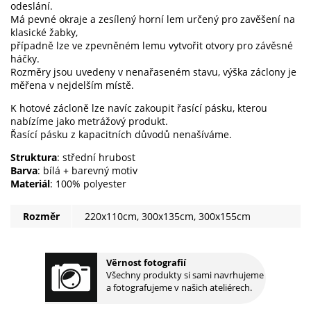
odeslání.
Má pevné okraje a zesílený horní lem určený pro zavěšení na
klasické žabky,
případně lze ve zpevněném lemu vytvořit otvory pro závěsné
háčky.
Rozměry jsou uvedeny v nenařaseném stavu, výška záclony je
měřena v nejdelším místě.
K hotové zácloně lze navíc zakoupit řasící pásku, kterou
nabízíme jako metrážový produkt.
Řasící pásku z kapacitních důvodů nenašíváme.
Struktura
: střední hrubost
Barva
: bílá + barevný motiv
Materiál
: 100% polyester
Rozměr
220x110cm, 300x135cm, 300x155cm
Věrnost fotografií
Všechny produkty si sami navrhujeme
a fotografujeme v našich ateliérech.