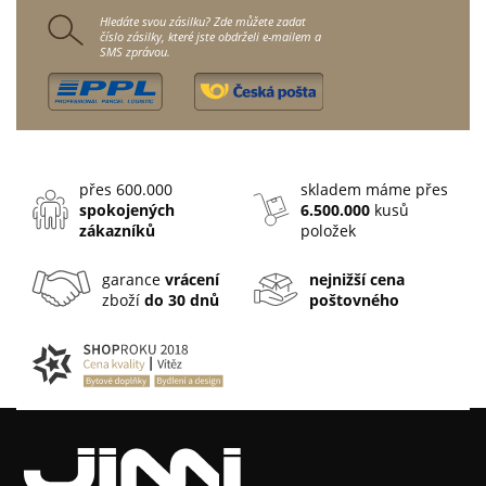
Hledáte svou zásilku? Zde můžete zadat
číslo zásilky, které jste obdrželi e-mailem a
SMS zprávou.
přes 600.000
skladem máme přes
spokojených
6.500.000
kusů
zákazníků
položek
garance
vrácení
nejnižší cena
zboží
do 30 dnů
poštovného