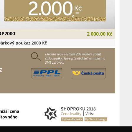
DP2000
2 000,00 Kč
árkový poukaz 2000 Kč
Hledáte svou zásilku? Zde můžete zadat
číslo zásilky, které jste obdrželi e-mailem a
SMS zprávou.
z
nižší cena
štovného