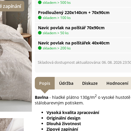
skladem > 500 ks
Prodloužený 220x140cm + 70x90cm
skladem > 100 ks
Navíc povlak na polštář 70x90cm
skladem > 50 ks
Navíc povlak na polštářek 40x40cm
skladem > 200 ks
Skladová dostupnost aktualizována: 06. 08. 2026 23:5
Popis
Údržba
Diskuze
Hodnocení
2
Bavlna
- hladké plátno 130g/m
o vysoké hustotě 
stálobarevným potiskem.
Vysoká kvalita zpracování
Originální design
Dlouhá životnost
Zipové zapínání