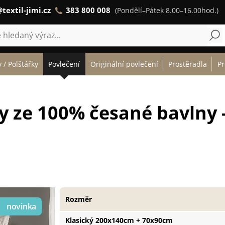
textil-jimi.cz
383 800 008
(Pondělí–Pátek 8.00–16.00hod.)
 / Polštářky
Povlečení
Originální povlečení
Prostěradla
Pr
vy ze 100% česané bavlny 
Rozměr
Klasický 200x140cm + 70x90cm