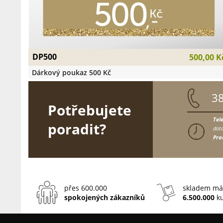
DP500
500,00 K
Dárkový poukaz 500 Kč
3
Potřebujete
Tel
poradit?
dota
Pra
přes 600.000
skladem má
spokojených zákazníků
6.500.000
ku