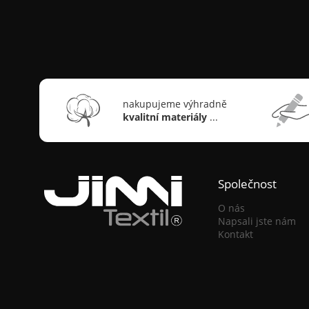
nakupujeme výhradně
kvalitní materiály
...
Společnost
O nás
Napsali jste nám
Kontakt