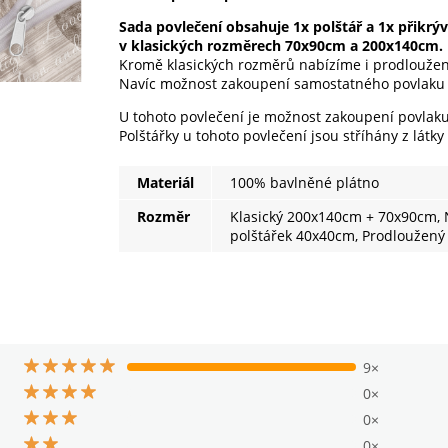
Sada povlečení obsahuje 1x polštář a 1x přikrý
v klasických rozměrech 70x90cm a 200x140cm.
Kromě klasických rozměrů nabízíme i prodlouže
Navíc možnost zakoupení samostatného povlaku
U tohoto povlečení je možnost zakoupení povlak
Polštářky u tohoto povlečení jsou stříhány z látky
Materiál
100% bavlněné plátno
Rozměr
Klasický 200x140cm + 70x90cm, N
polštářek 40x40cm, Prodloužen
9×
0×
0×
0×