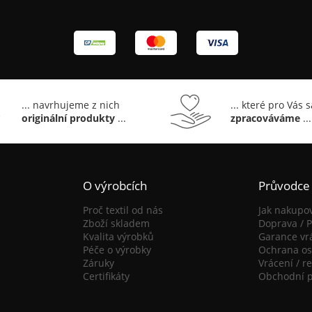
... navrhujeme z nich
... které pro Vás 
originální produkty
...
zpracováváme
...
O výrobcích
Průvodce
Proč textil od nás
Jak nakupo
Zboží skladem
Doprava / P
Kvalita výrobků
Garance vr
Péče o výrobky
Ochrana os
Záruky
Vrácení / r
Certifikáty
Obchodní 