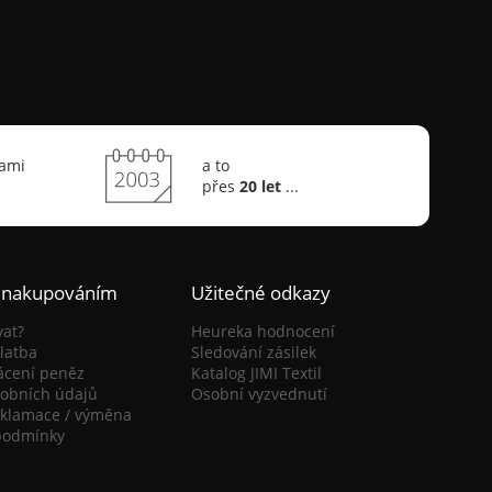
sami
a to
přes
20 let
...
 nakupováním
Užitečné odkazy
vat?
Heureka hodnocení
latba
Sledování zásilek
ácení peněz
Katalog JIMI Textil
obních údajů
Osobní vyzvednutí
eklamace / výměna
podmínky