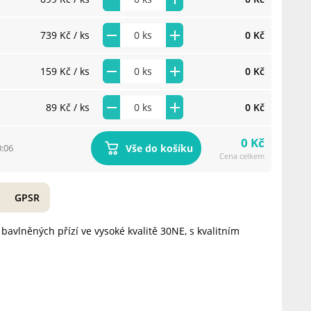
739 Kč
/ ks
0 Kč
159 Kč
/ ks
0 Kč
89 Kč
/ ks
0 Kč
0 Kč
Vše do košíku
0:06
Cena celkem
GPSR
bavlněných přízí ve vysoké kvalitě 30NE, s kvalitním