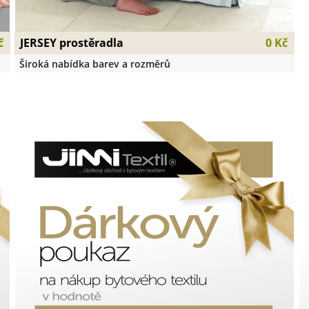
JERSEY prostěradla
č
0 Kč
Široká nabídka barev a rozměrů