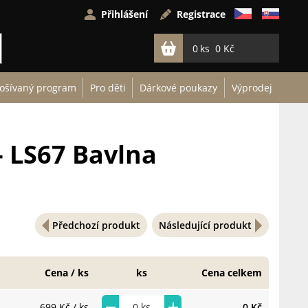
Přihlášení
Registrace
0
0 Kč
ošívaný program
Pro děti
Dárkové poukazy
Výprodej
- LS67 Bavlna
Předchozí produkt
Následující produkt
Cena / ks
ks
Cena celkem
699 Kč
/ ks
0 Kč