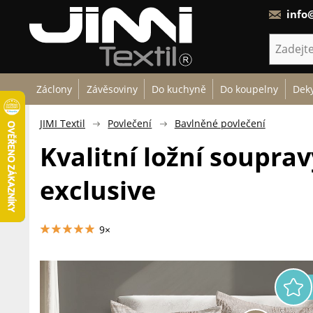
info@
Záclony
Závěsoviny
Do kuchyně
Do koupelny
Deky
JIMI Textil
Povlečení
Bavlněné povlečení
Kvalitní ložní soupra
exclusive
9×