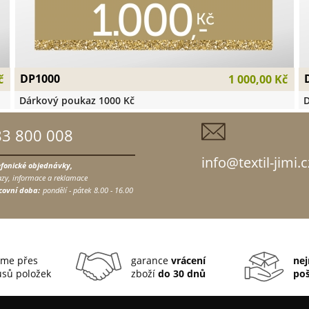
DP1000
č
1 000,00 Kč
Dárkový poukaz 1000 Kč
D
83 800 008
info@textil-jimi.c
efonické objednávky,
zy, informace a reklamace
covní doba:
pondělí - pátek
8.00 - 16.00
me přes
garance
vrácení
nej
sů položek
zboží
do 30 dnů
po