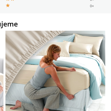
0×
ujeme