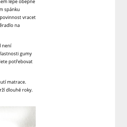
hem lépe obepne
em spánku
 povinnost vracet
těradlo na
d není
vlastnosti gumy
ete potřebovat
nutí matrace.
ží dlouhé roky.