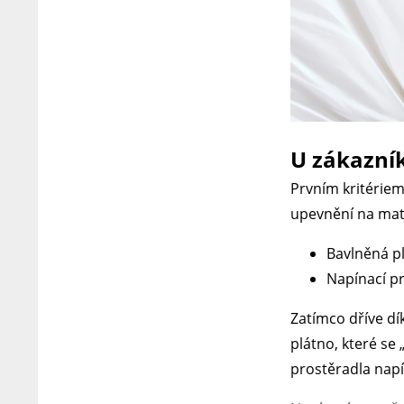
U zákazní
Prvním kritériem
upevnění na matr
Bavlněná p
Napínací p
Zatímco dříve dí
plátno, které se
prostěradla napí