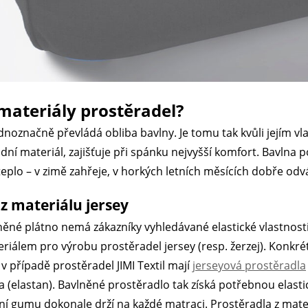
s materiály prostěradel?
dnoznačně převládá obliba bavlny. Je tomu tak kvůli jejím v
odní materiál, zajišťuje při spánku nejvyšší komfort. Bavlna
 teplo – v zimě zahřeje, v horkých letních měsících dobře odv
z materiálu jersey
lněné plátno nemá zákazníky vyhledávané elastické vlastnosti,
iálem pro výrobu prostěradel jersey (resp. žerzej). Konkrét
 v případě prostěradel JIMI Textil mají
jerseyová prostěradla
a (elastan). Bavlněné prostěradlo tak získá potřebnou elastic
tní gumu dokonale drží na každé matraci. Prostěradla z mater