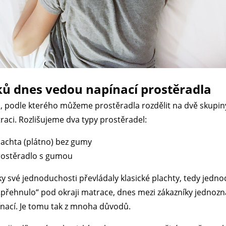
ků dnes vedou napínací prostěradla
, podle kterého můžeme prostěradla rozdělit na dvě skupiny
aci. Rozlišujeme dva typy prostěradel:
lachta (plátno) bez gumy
rostěradlo s gumou
ky své jednoduchosti převládaly klasické plachty, tedy jed
 „přehnulo“ pod okraji matrace, dnes mezi zákazníky jednozn
nací. Je tomu tak z mnoha důvodů.