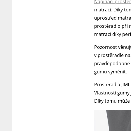
Napínací prostě
matraci. Díky to
uprostřed matrac
prostěradlo při 
matraci díky per
Pozornost věnujt
v prostěradle na
pravděpodobně 
gumu vyměnit.
Prostěradla JIMI
Vlastnosti gumy 
Díky tomu může b