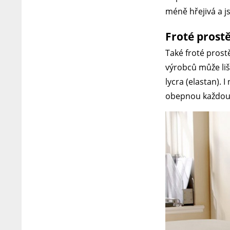
méně hřejivá a j
Froté prost
Také froté prost
výrobců může liš
lycra (elastan). 
obepnou každou 