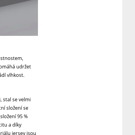
lastnostem,
 pomáhá udržet
ádí vlhkost.
 stal se velmi
ní složení se
složení 95 %
itu a díky
iálu jersey jsou