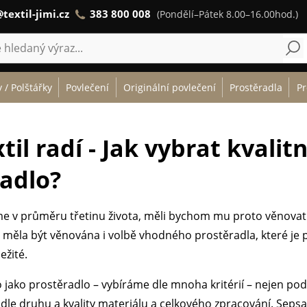
textil-jimi.cz
383 800 008
(Pondělí–Pátek 8.00–16.00hod.)
 / Polštářky
Povlečení
Originální povlečení
Prostěradla
Pr
til radí - Jak vybrat kvalitn
adlo?
e v průměru třetinu života, měli bychom mu proto věnovat
 měla být věnována i volbě vhodného prostěradla, které je p
ežité.
 jako prostěradlo – vybíráme dle mnoha kritérií – nejen pod
odle druhu a kvality materiálu a celkového zpracování. Sepsa