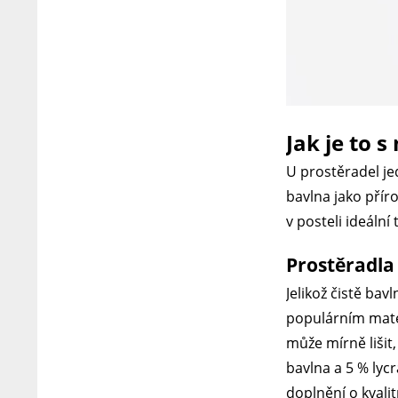
Jak je to 
U prostěradel je
bavlna jako přír
v posteli ideální
Prostěradla 
Jelikož čistě bav
populárním mater
může mírně lišit,
bavlna a 5 % lycr
doplnění o kvali