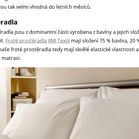
sou tak velmi vhodná do letních měsíců.
ěradla
ěradla jsou z dominantní části vyrobena z bavlny a jejich slo
it.
Froté prostěradla JIMI Textil
mají složení 75 % bavlna, 20 
I naše froté prostěradla tedy mají skvělé elastické vlastnosti
matraci.