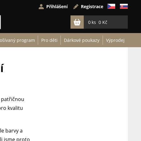
Přihlášení
Registrace
0
0 Kč
ošívaný program
Pro děti
Dárkové poukazy
Výprodej
í
 patřičnou
ro kvalitu
le barvy a
li jsme proto