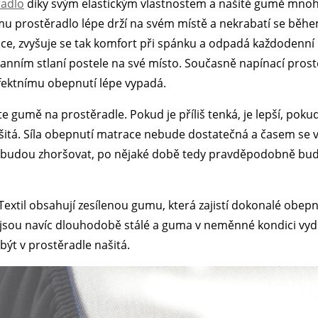
radlo
díky svým elastickým vlastnostem a našité gumě mno
mu prostěradlo lépe drží na svém místě a nekrabatí se běh
e, zvyšuje se tak komfort při spánku a odpadá každodenní
ranním stlaní postele na své místo. Současně napínací pros
fektnímu obepnutí lépe vypadá.
e gumě na prostěradle. Pokud je příliš tenká, je lepší, poku
šitá. Síla obepnutí matrace nebude dostatečná a časem se 
budou zhoršovat, po nějaké době tedy pravděpodobně bud
 Textil obsahují zesílenou gumu, která zajistí dokonalé obep
jsou navíc dlouhodobě stálé a guma v neměnné kondici vydr
ýt v prostěradle našitá.