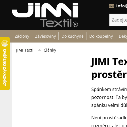
info@
Záclony
Závěsoviny
Do kuchyně
Do koupelny
Deky
JIMI Textil
Články
JIMI Tex
prostěr
Spánkem strávím
pozornost. Ta by
spánku velmi důl
Není prostěradlo
rozměru, ale i p