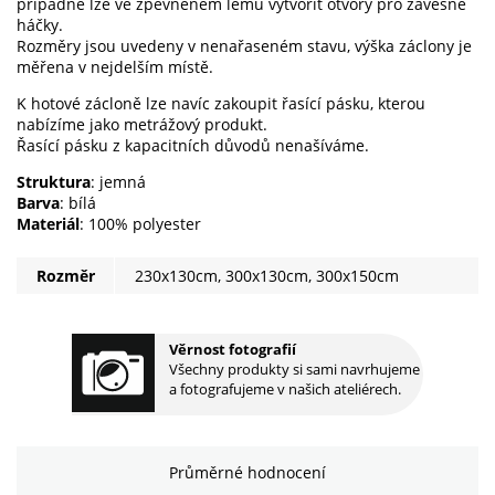
případně lze ve zpevněném lemu vytvořit otvory pro závěsné
háčky.
Rozměry jsou uvedeny v nenařaseném stavu, výška záclony je
měřena v nejdelším místě.
K hotové zácloně lze navíc zakoupit řasící pásku, kterou
nabízíme jako metrážový produkt.
Řasící pásku z kapacitních důvodů nenašíváme.
Struktura
: jemná
Barva
: bílá
Materiál
: 100% polyester
Rozměr
230x130cm, 300x130cm, 300x150cm
Věrnost fotografií
Všechny produkty si sami navrhujeme
a fotografujeme v našich ateliérech.
Průměrné hodnocení