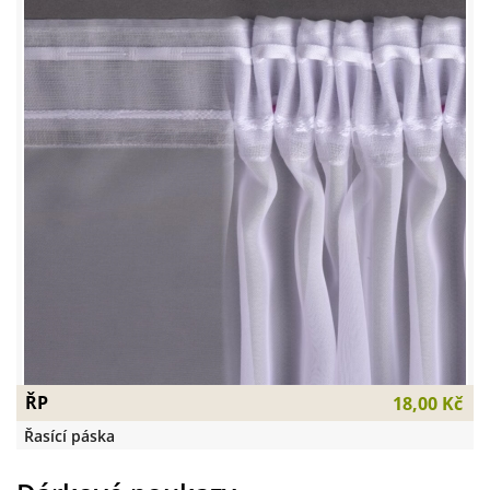
ŘP
18,00 Kč
Řasící páska