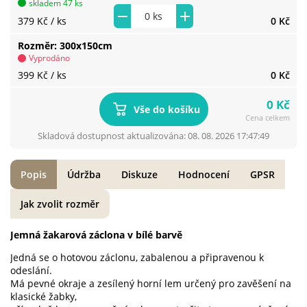
skladem 47 ks
379 Kč
/ ks
0 Kč
Rozměr
300x150cm
Vyprodáno
399 Kč
/ ks
0 Kč
0 Kč
Vše do košíku
Cena celkem
Skladová dostupnost aktualizována: 08. 08. 2026 17:47:49
Popis
Údržba
Diskuze
Hodnocení
GPSR
Jak zvolit rozměr
Jemná žakarová záclona v bílé barvě
Jedná se o hotovou záclonu, zabalenou a připravenou k
odeslání.
Má pevné okraje a zesílený horní lem určený pro zavěšení na
klasické žabky,