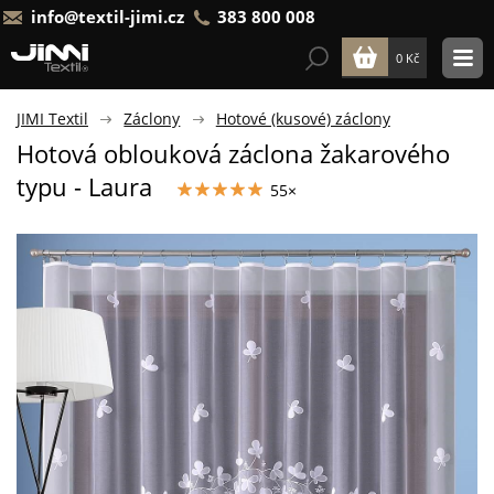
info@textil-jimi.cz
383 800 008
0 Kč
JIMI Textil
Záclony
Hotové (kusové) záclony
Hotová oblouková záclona žakarového
typu - Laura
55×