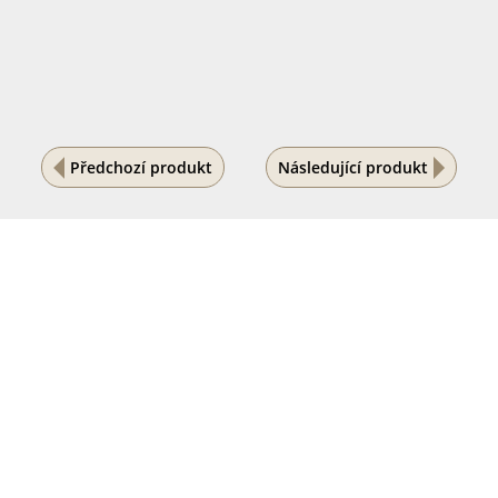
Předchozí produkt
Následující produkt
Na vašem soukromí nám záleží
Tento internetový obchod ukládá soubory cookies, které
pomáhají k jeho správnému fungování. Využíváním
našich služeb s jejich používáním souhlasíte.
POVOLIT VŠE
PODROBNÉ NASTAVENÍ