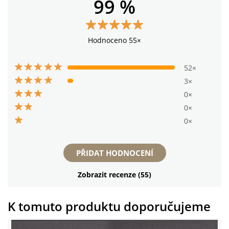
99 %
Hodnoceno 55×
52×
3×
0×
0×
0×
PŘIDAT HODNOCENÍ
Zobrazit recenze (55)
K tomuto produktu doporučujeme