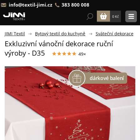
info@textil-jimi.cz
383 800 008
0 Kč
JIMI Textil
Bytový textil do kuchyně
Sváteční dekorace
Exkluzivní vánoční dekorace ruční
výroby - D35
49×