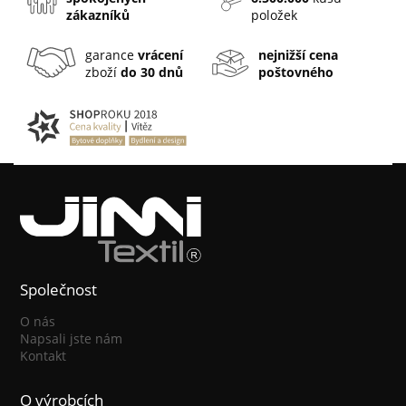
zákazníků
položek
garance
vrácení
nejnižší cena
zboží
do 30 dnů
poštovného
Společnost
O nás
Napsali jste nám
Kontakt
O výrobcích