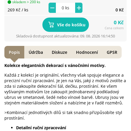
skladem > 200 ks
269 Kč
/ ks
0 Kč
0 Kč
Vše do košíku
Cena celkem
Skladová dostupnost aktualizována: 09. 08. 2026 16:14:50
Popis
Údržba
Diskuze
Hodnocení
GPSR
Kolekce elegantních dekorací s vánočními motivy.
Každá z kolekcí je originální, všechny však spojuje elegance a
precizní ruční zpracování. Je jen na Vás, jaký z motivů zvolíte a
zda si zakoupíte dekorační šál, dečku, prostírání. Ke všem
vyšívaným motivům lze zakoupit jednobarevný podkladový
ubrus ve smetanové, šedé nebo vínové barvě. Ubrusy jsou ve
stejném materiálovém složení a nabízíme je v řadě rozměrů.
>Kombinací jednotlivých dílů si tak snadno přizpůsobíte styl
prostírání.
Detailní ruční zpracování