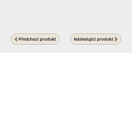
Předchozí produkt
Následující produkt
Na vašem soukromí nám záleží
Tento internetový obchod ukládá soubory cookies, které
pomáhají k jeho správnému fungování. Využíváním
našich služeb s jejich používáním souhlasíte.
POVOLIT VŠE
PODROBNÉ NASTAVENÍ