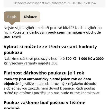
Skladová dostupnost aktualizována: 09. 08. 2026 17:00:54
Popis
Diskuze
Nejste si jisti výběrem zboží pro své blízké? Nechte výběr na
nich. Potěšte je
dárkovým poukazem na nákup v obchodě
JIMI Textil
.
Vybrat si můžete ze třech variant hodnoty
poukazu
Nabízíme dárkové poukazy v hodnotě
500 Kč, 1 000 Kč a 2000
Kč
. Všechny varianty najdete
ZDE
.
Platnost dárkového poukazu je 1 rok
Poukazy jsou automaticky platné jeden rok od data
objednání.
Jestliže se ale obdarovaný z nějakého důvodu
s objednávkou zpozdí, není důvod k panice. Rádi poukaz
ručně uplatníme i později. Jen nás bude nutné kontaktovat.
Poukaz zašleme buď poštou v tištěné
podobě...