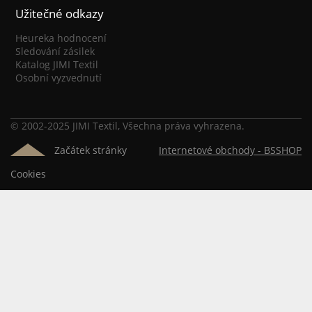
Užitečné odkazy
Heureka hodnocení
Sledování zásilek
Katalog JIMI Textil
Osobní vyzvednutí
© 2002-2025 JIMI Textil, Všechna práva vyhrazena.
Začátek stránky
Internetové obchody -
BSSHOP
Cookies