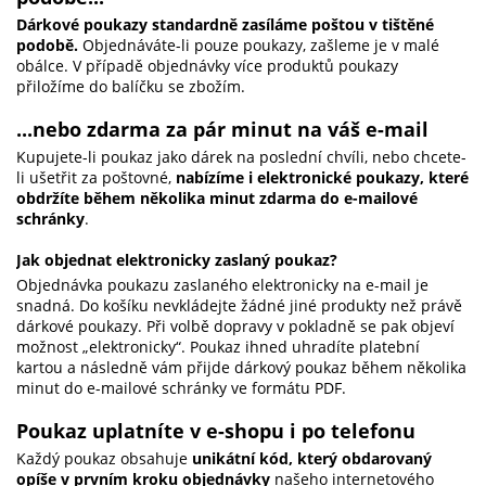
Dárkové poukazy standardně zasíláme poštou v tištěné
podobě.
Objednáváte-li pouze poukazy, zašleme je v malé
obálce. V případě objednávky více produktů poukazy
přiložíme do balíčku se zbožím.
...nebo zdarma za pár minut na váš e-mail
Kupujete-li poukaz jako dárek na poslední chvíli, nebo chcete-
li ušetřit za poštovné,
nabízíme i elektronické poukazy, které
obdržíte během několika minut zdarma do e-mailové
schránky
.
Jak objednat elektronicky zaslaný poukaz?
Objednávka poukazu zaslaného elektronicky na e-mail je
snadná. Do košíku nevkládejte žádné jiné produkty než právě
dárkové poukazy. Při volbě dopravy v pokladně se pak objeví
možnost „elektronicky“. Poukaz ihned uhradíte platební
kartou a následně vám přijde dárkový poukaz během několika
minut do e-mailové schránky ve formátu PDF.
Poukaz uplatníte v e-shopu i po telefonu
Každý poukaz obsahuje
unikátní kód, který obdarovaný
opíše v prvním kroku objednávky
našeho internetového