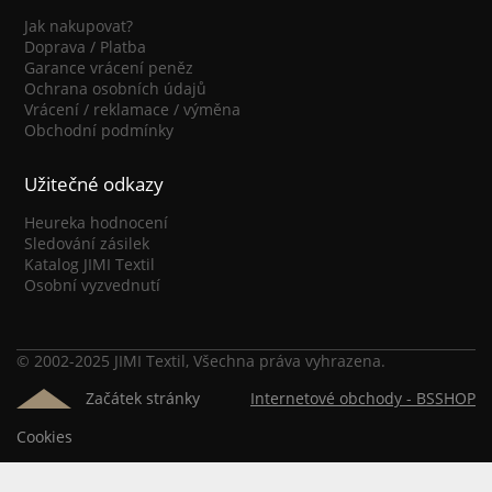
Jak nakupovat?
Doprava / Platba
Garance vrácení peněz
Ochrana osobních údajů
Vrácení / reklamace / výměna
Obchodní podmínky
Užitečné odkazy
Heureka hodnocení
Sledování zásilek
Katalog JIMI Textil
Osobní vyzvednutí
© 2002-2025 JIMI Textil, Všechna práva vyhrazena.
Začátek stránky
Internetové obchody -
BSSHOP
Cookies