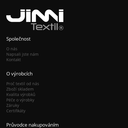
Společnost
O nás
Napsali jste nám
Kontakt
O výrobcích
Proč textil od nás
Zboží skladem
Kvalita výrobků
Péče o výrobky
Záruky
Certifikáty
Průvodce nakupováním