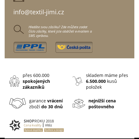
info@textil-jimi.cz
Hledáte svou zásilku? Zde můžete zadat
číslo zásilky, které jste obdrželi e-mailem a
SMS zprávou.
přes 600.000
skladem máme přes
spokojených
6.500.000
kusů
zákazníků
položek
garance
vrácení
nejnižší cena
zboží
do 30 dnů
poštovného