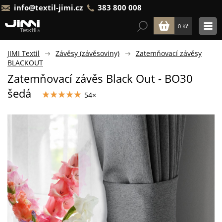
info@textil-jimi.cz
383 800 008
0 Kč
JIMI Textil
Závěsy (závěsoviny)
Zatemňovací závěsy
BLACKOUT
Zatemňovací závěs Black Out - BO30
šedá
54×