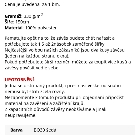
Cena je uvedena za 1 bm.
2
Gramáž
: 330 g/m
Šíře
: 150cm
Materiál
: 100% polyester
Pamatujte opět na to, že závěs budete chtít nařasit a
potřebujete tak 1,5 až 2násobek zaměřené šířky.
Nejčastější volbou našich zákazníků jsou dva kusy závěsu
(jeden na každou stranu okna).
Pokud potřebujete širší rozměr, můžete zakoupit více kusů a
závěsy pověsit vedle sebe.
UPOZORNĚNÍ
:
Jedná se o stříhaný produkt, i přes naši veškerou snahu
nemusí být střih zcela rovný.
Nezapomeňte k tomuto produktu při objednání připočíst
materiál na zavěšení a začištění krajů.
Z kapacitních důvodů závěsy neobšíváme a jinak
neupravujeme.
Barva
BO30 šedá