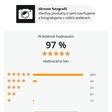
Věrnost fotografií
Všechny produkty si sami navrhujeme
a fotografujeme v našich ateliérech.
Průměrné hodnocení
97 %
Hodnoceno 54×
49×
4×
0×
0×
1×