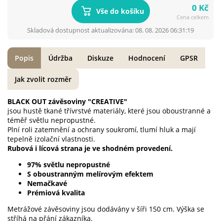
0 Kč
Vše do košíku
Cena celkem
Skladová dostupnost aktualizována: 08. 08. 2026 06:31:19
Popis
Údržba
Diskuze
Hodnocení
GPSR
Jak zvolit rozměr
BLACK OUT závěsoviny "CREATIVE"
jsou hustě tkané třívrstvé materiály, které jsou oboustranné a
téměř světlu nepropustné.
Plní roli zatemnění a ochrany soukromí, tlumí hluk a mají
tepelně izolační vlastnosti.
Rubová i lícová strana je ve shodném provedení.
97% světlu nepropustné
S oboustranným melírovým efektem
Nemačkavé
Prémiová kvalita
Metrážové závěsoviny jsou dodávány v šíři 150 cm. Výška se
stříhá na přání zákazníka.