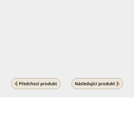
Předchozí produkt
Následující produkt
Na vašem soukromí nám záleží
Tento internetový obchod ukládá soubory cookies, které
pomáhají k jeho správnému fungování. Využíváním
našich služeb s jejich používáním souhlasíte.