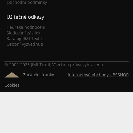
Obchodní podmínky
Užitečné odkazy
Heureka hodnocení
Sledování zásilek
Katalog JIMI Textil
Osobní vyzvednutí
© 2002-2025 JIMI Textil, Všechna práva vyhrazena.
Začátek stránky
Internetové obchody -
BSSHOP
Cookies