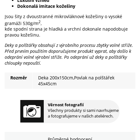
Luxusní vzhled
Dokonalá imitace kožešiny
Jsou šity z dvoustranné mikrovláknové kožešiny o vysoké
2
gramáži 530g/m
,
kde spodní strana je hladká a vrchní dokonale napodobuje
pravou kožešinu.
Deky a polštářky obsahují z výrobního procesu zbytky volné střiže.
Před prvním použitím doporučujeme produkt vyprat, aby došlo k
odeprání volné výrobní střiže.
Po odeprání už deky a polštářky
chloupky nepouští.
Rozměr
Deka 200x150cm,Povlak na polštářek
45x45cm
Věrnost fotografií
Všechny produkty si sami navrhujeme
a fotografujeme v našich ateliérech.
Průměrné hodnocení