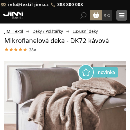
info@textil-jimi.cz
383 800 008
0 Kč
JIMI Textil
Deky / Polštářky
Luxusní deky
Mikroflanelová deka - DK72 kávová
28×