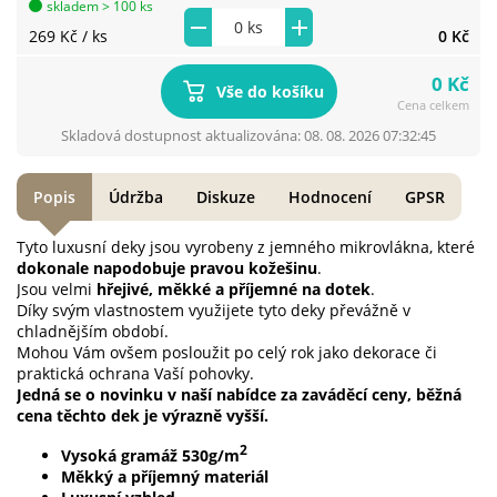
skladem > 100 ks
269 Kč
/ ks
0 Kč
0 Kč
Vše do košíku
Cena celkem
Skladová dostupnost aktualizována: 08. 08. 2026 07:32:45
Popis
Údržba
Diskuze
Hodnocení
GPSR
Tyto luxusní deky jsou vyrobeny z jemného mikrovlákna, které
dokonale napodobuje pravou kožešinu
.
Jsou velmi
hřejivé, měkké a příjemné na dotek
.
Díky svým vlastnostem využijete tyto deky převážně v
chladnějším období.
Mohou Vám ovšem posloužit po celý rok jako dekorace či
praktická ochrana Vaší pohovky.
Jedná se o novinku v naší nabídce za zaváděcí ceny, běžná
cena těchto dek je výrazně vyšší.
2
Vysoká gramáž 530g/m
Měkký a příjemný materiál