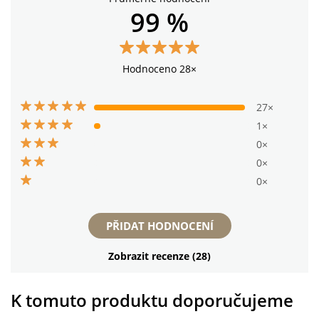
99 %
Hodnoceno 28×
27×
1×
0×
0×
0×
PŘIDAT HODNOCENÍ
Zobrazit recenze (28)
K tomuto produktu doporučujeme