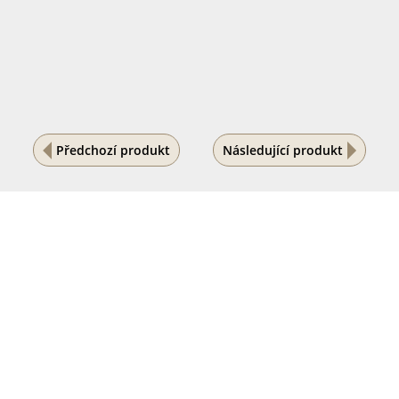
Předchozí produkt
Následující produkt
Na vašem soukromí nám záleží
Tento internetový obchod ukládá soubory cookies, které
pomáhají k jeho správnému fungování. Využíváním
našich služeb s jejich používáním souhlasíte.
POVOLIT VŠE