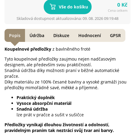
0 Kč
Vše do košíku
Cena celkem
Skladová dostupnost aktualizována: 09. 08. 2026 09:19:48
Popis
Údržba
Diskuze
Hodnocení
GPSR
Koupelnové předložky
z bavlněného froté
Tyto koupelnové předložky zaujmou nejen nadčasovým
designem, ale především svou praktičností.
Snadná údržba díky možnosti praní v běžné automatické
pračce.
Díky materiálu ze 100% česané bavlny a vysoké gramáži jsou
předložky mimořádně savé, měkké a příjemné.
Praktický doplněk
Vysoce absorpční materiál
Snadná údržba
lze prát v pračce a sušit v sušičce
Předložky vynikají dlouhou životností a odolností,
pravidelným praním tak neztrácí svůj tvar ani barvy.