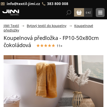
info@textil-jimi.cz
383 800 008
0 Kč
JIMI Textil
Bytový textil do koupelny
Koupelnové
předložky
Koupelnová předložka - FP10-50x80cm
čokoládová
11×