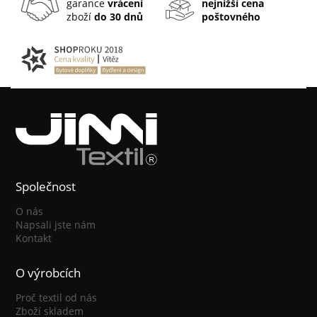
garance
vrácení
nejnižší cena
zboží
do 30 dnů
poštovného
Společnost
O nás
Napsali jste nám
Kontakt
O výrobcích
Proč textil od nás
Zboží skladem