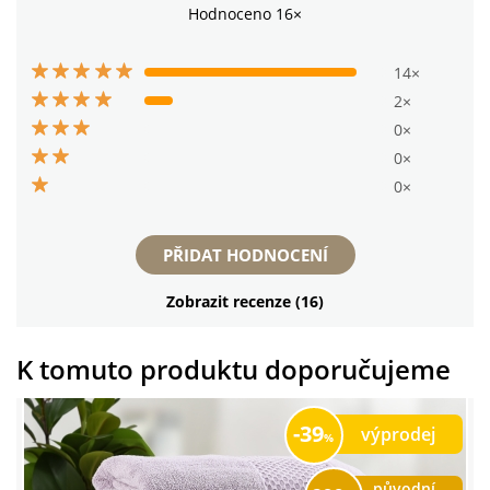
Hodnoceno 16×
14×
2×
0×
0×
0×
PŘIDAT HODNOCENÍ
Zobrazit recenze (16)
K tomuto produktu doporučujeme
39
výprodej
původní