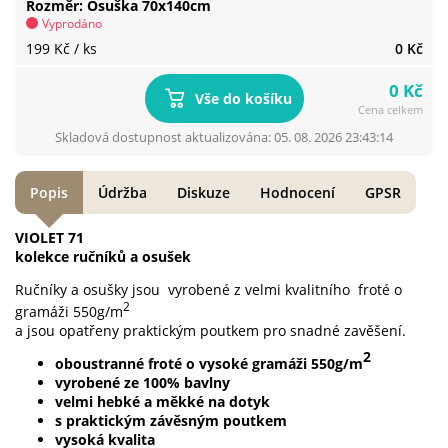
Rozměr
Osuška 70x140cm
Vyprodáno
199 Kč
/ ks
0 Kč
0 Kč
Vše do košíku
Cena celkem
Skladová dostupnost aktualizována: 05. 08. 2026 23:43:14
Popis
Údržba
Diskuze
Hodnocení
GPSR
VIOLET 71
kolekce ručníků a osušek
Ručníky a osušky jsou vyrobené z velmi kvalitního froté o
2
gramáži 550g/m
a jsou opatřeny praktickým poutkem pro snadné zavěšení.
2
oboustranné froté o vysoké gramáži 550g/m
vyrobené ze 100% bavlny
velmi hebké a měkké na dotyk
s praktickým závěsným poutkem
vysoká kvalita