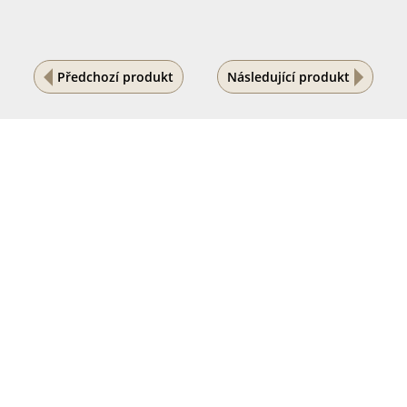
Předchozí produkt
Následující produkt
Na vašem soukromí nám záleží
Tento internetový obchod ukládá soubory cookies, které
pomáhají k jeho správnému fungování. Využíváním
našich služeb s jejich používáním souhlasíte.
POVOLIT VŠE
PODROBNÉ NASTAVENÍ
ODMÍTNOUT VŠE