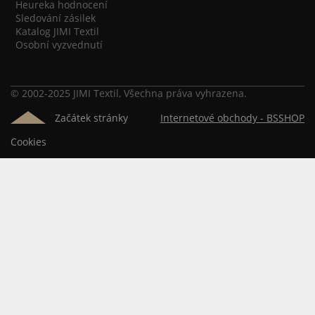
Heureka hodnocení
Sledování zásilek
Katalog JIMI Textil
Osobní vyzvednutí
© 2002-2025 JIMI Textil, Všechna práva vyhrazena.
Začátek stránky
Internetové obchody -
BSSHOP
Cookies