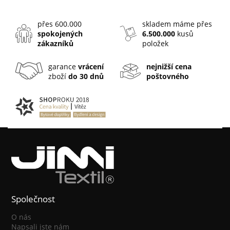
přes 600.000
skladem máme přes
spokojených
6.500.000
kusů
zákazníků
položek
garance
vrácení
nejnižší cena
zboží
do 30 dnů
poštovného
Společnost
O nás
Napsali jste nám