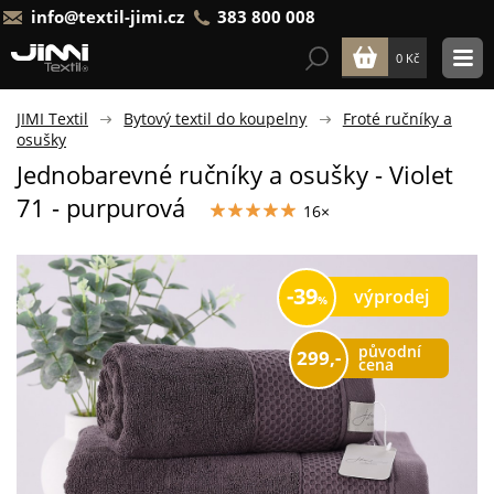
info@textil-jimi.cz
383 800 008
0 Kč
JIMI Textil
Bytový textil do koupelny
Froté ručníky a
osušky
Jednobarevné ručníky a osušky - Violet
71 - purpurová
16×
39
výprodej
původní
299,-
cena