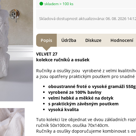
skladem > 100 ks
Skladová dostupnost aktualizována: 06. 08. 2026 14:1
Popis
Údržba
Diskuze
Hodnocení
VELVET 27
kolekce ručníků a osušek
Ručníky a osušky jsou vyrobené z velmi kvalitní
a jsou opatřeny praktickým poutkem pro snadné 
oboustranné froté o vysoké gramáži 550
vyrobené ze 100% bavlny
velmi hebké a měkké na dotyk
s praktickým závěsným poutkem
vysoká kvalita
Tuto kolekci lze objednat ve dvou základních ro
ručník 50x100cm, osuška 70x140cm.
Ručníky a osušky doporučujeme kombinovat s ost