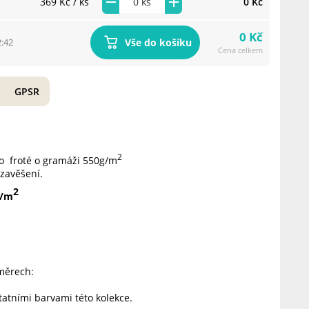
369 Kč
/ ks
0 Kč
0 Kč
Vše do košíku
2:42
Cena celkem
GPSR
2
ho froté o gramáži 550g/m
zavěšení.
2
g/m
změrech:
atními barvami této kolekce.