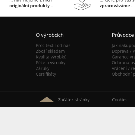
originální produkty
...
zpracováváme
...
O výrobcích
Průvodce
Proč textil od nás
Jak nakupo
Zboží skladem
Doprava / P
Kvalita výrobků
Garance vr
Péče o výrobky
Ochrana os
Záruky
Vrácení / r
Certifikáty
Obchodní 
Začátek stránky
Cookies