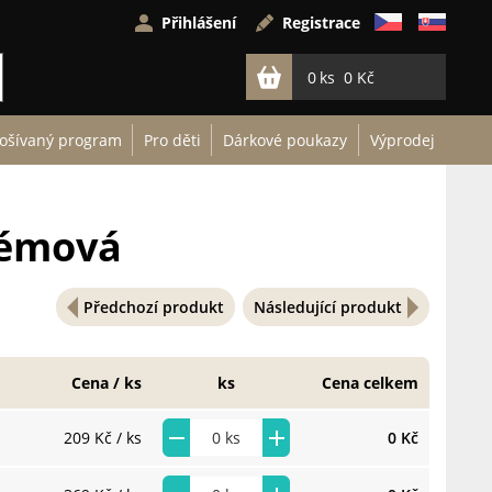
Přihlášení
Registrace
0
0 Kč
ošívaný program
Pro děti
Dárkové poukazy
Výprodej
krémová
Předchozí produkt
Následující produkt
Cena / ks
ks
Cena celkem
209 Kč
/ ks
0 Kč