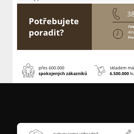
3
Potřebujete
Tel
poradit?
dota
Pra
přes 600.000
skladem má
spokojených zákazníků
6.500.000
ku
nakupujeme výhradně