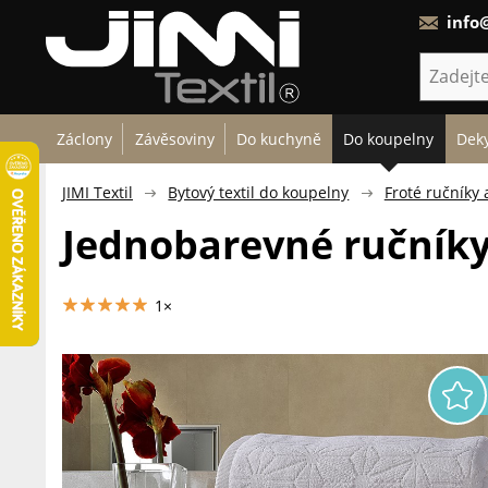
info@
Záclony
Závěsoviny
Do kuchyně
Do koupelny
Deky
JIMI Textil
Bytový textil do koupelny
Froté ručníky 
Jednobarevné ručníky 
1×