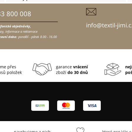
83 800 008
info@textil-jimi.c
efonické objednávky,
zy, informace a reklamace
covní doba:
pondělí - pátek
8.00 - 16.00
me přes
garance
vrácení
nej
sů položek
zboží
do 30 dnů
po
... navrhujeme z nich
... které pro Vás 