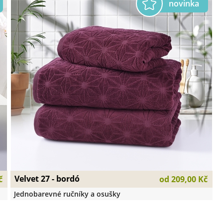
Velvet 27 - bordó
č
od
209,00 Kč
Jednobarevné ručníky a osušky