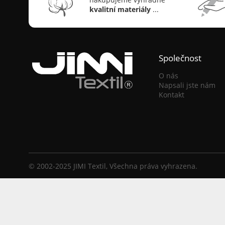
kvalitní materiály
...
Společnost
O nás
Napsali jste nám
Kontakt
© 2002-2025 JIMI Textil, Všechna práva vyhrazena.