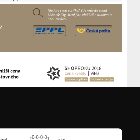
Hledáte svou zásilku? Zde můžete zadat
číslo zásilky, které jste obdrželi e-mailem a
SMS zprávou.
z
nižší cena
štovného
sami
a to