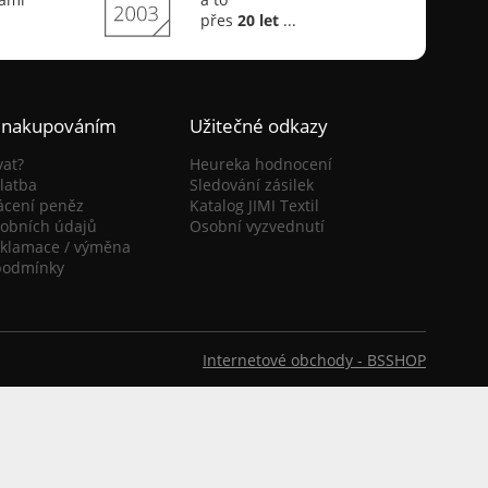
přes
20 let
...
 nakupováním
Užitečné odkazy
vat?
Heureka hodnocení
latba
Sledování zásilek
ácení peněz
Katalog JIMI Textil
obních údajů
Osobní vyzvednutí
eklamace / výměna
podmínky
Internetové obchody -
BSSHOP