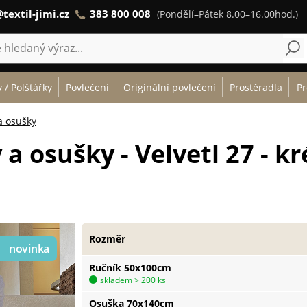
textil-jimi.cz
383 800 008
(Pondělí–Pátek 8.00–16.00hod.)
 / Polštářky
Povlečení
Originální povlečení
Prostěradla
Pr
a osušky
a osušky - Velvetl 27 - 
Rozměr
Ručník 50x100cm
skladem > 200 ks
Osuška 70x140cm