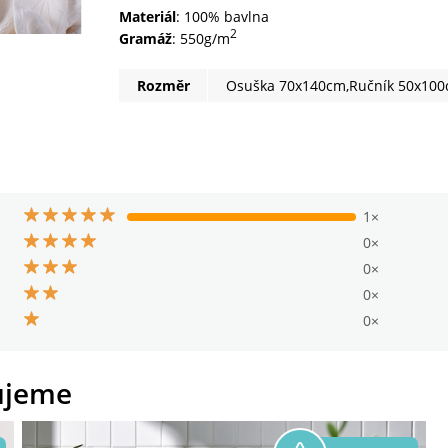
Materiál
: 100% bavlna
2
Gramáž
: 550g/m
Rozměr
Osuška 70x140cm,Ručník 50x10
1×
0×
0×
0×
0×
ujeme