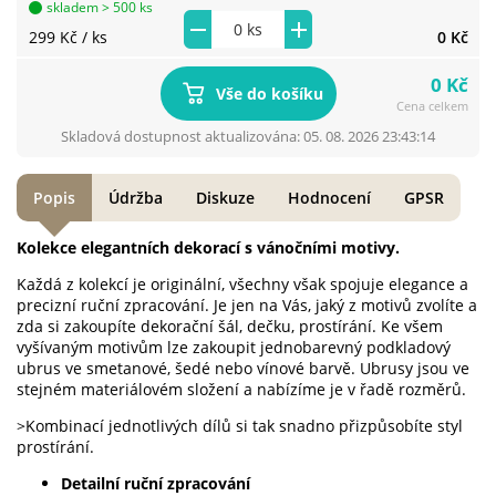
skladem > 500 ks
299 Kč
/ ks
0 Kč
0 Kč
Vše do košíku
Cena celkem
Skladová dostupnost aktualizována: 05. 08. 2026 23:43:14
Popis
Údržba
Diskuze
Hodnocení
GPSR
Kolekce elegantních dekorací s vánočními motivy.
Každá z kolekcí je originální, všechny však spojuje elegance a
precizní ruční zpracování. Je jen na Vás, jaký z motivů zvolíte a
zda si zakoupíte dekorační šál, dečku, prostírání. Ke všem
vyšívaným motivům lze zakoupit jednobarevný podkladový
ubrus ve smetanové, šedé nebo vínové barvě. Ubrusy jsou ve
stejném materiálovém složení a nabízíme je v řadě rozměrů.
>Kombinací jednotlivých dílů si tak snadno přizpůsobíte styl
prostírání.
Detailní ruční zpracování