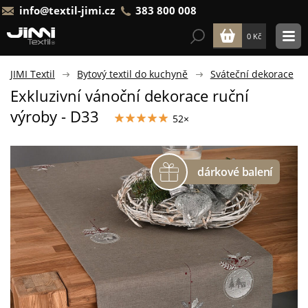
info@textil-jimi.cz
383 800 008
0 Kč
JIMI Textil
Bytový textil do kuchyně
Sváteční dekorace
Exkluzivní vánoční dekorace ruční
výroby - D33
52×