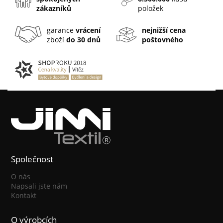
zákazníků
položek
garance
vrácení
nejnižší cena
zboží
do 30 dnů
poštovného
Společnost
O nás
Napsali jste nám
Kontakt
O výrobcích