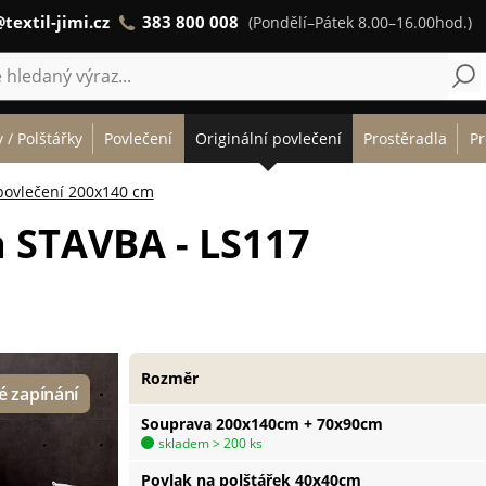
textil-jimi.cz
383 800 008
(Pondělí–Pátek 8.00–16.00hod.)
 / Polštářky
Povlečení
Originální povlečení
Prostěradla
Pr
povlečení 200x140 cm
a STAVBA - LS117
Rozměr
Souprava 200x140cm + 70x90cm
skladem > 200 ks
Povlak na polštářek 40x40cm