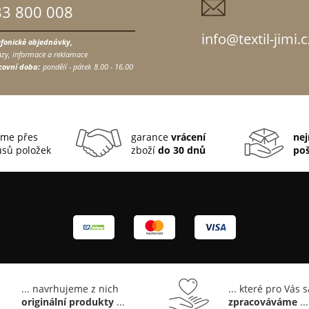
83 800 008
info@textil-jimi.c
efonické objednávky,
zy, informace a reklamace
covní doba:
pondělí - pátek
8.00 - 16.00
me přes
garance
vrácení
nej
sů položek
zboží
do 30 dnů
po
... navrhujeme z nich
... které pro Vás 
originální produkty
...
zpracováváme
...