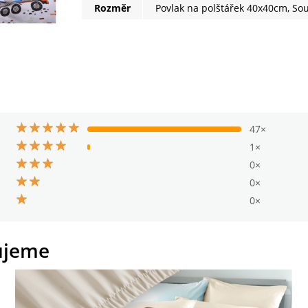
Rozměr
Povlak na polštářek 40x40cm, S
47×
1×
0×
0×
0×
ujeme