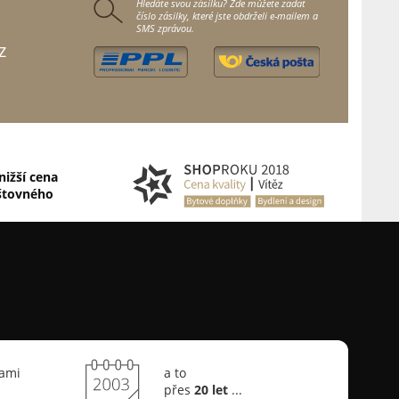
Hledáte svou zásilku? Zde můžete zadat
číslo zásilky, které jste obdrželi e-mailem a
SMS zprávou.
z
nižší cena
štovného
sami
a to
přes
20 let
...