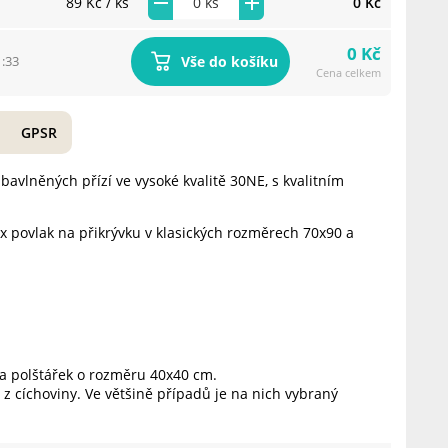
89 Kč
/ ks
0 Kč
0 Kč
Vše do košíku
1:33
Cena celkem
GPSR
bavlněných přízí ve vysoké kvalitě 30NE, s kvalitním
x povlak na přikrývku v klasických rozměrech 70x90 a
a polštářek o rozměru 40x40 cm.
 z cíchoviny. Ve většině případů je na nich vybraný