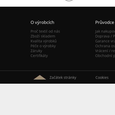
O výrobcích
Průvodce
Proč textil od nás
Jak nakupo
Zboží skladem
Doprava / P
Kvalita výrobků
Garance vr
Péče o výrobky
Ochrana os
Záruky
Vrácení / r
Certifikáty
Obchodní 
Začátek stránky
Cookies