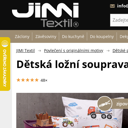
info@
Záclony
Závěsoviny
Do kuchyně
Do koupelny
Deky
JIMI Textil
Povlečení s originálními motivy
Dětské 
Dětská ložní souprav
48×