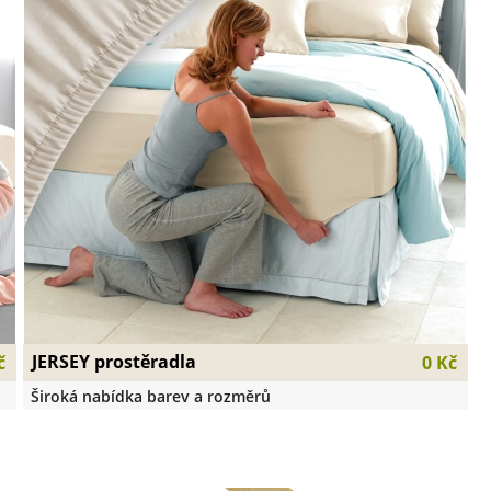
JERSEY prostěradla
č
0 Kč
Široká nabídka barev a rozměrů