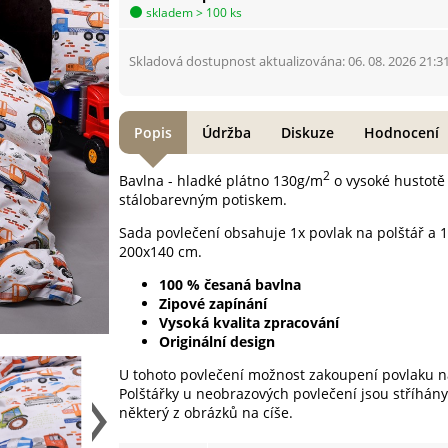
skladem > 100 ks
Skladová dostupnost aktualizována: 06. 08. 2026 21:3
Popis
Údržba
Diskuze
Hodnocení
2
Bavlna - hladké plátno 130g/m
o vysoké hustotě 
stálobarevným potiskem.
Sada povlečení obsahuje 1x povlak na polštář a 1
200x140 cm.
100 % česaná bavlna
Zipové zapínání
Vysoká kvalita zpracování
Originální design
U tohoto povlečení možnost zakoupení povlaku n
Polštářky u neobrazových povlečení jsou stříhány
některý z obrázků na cíše.