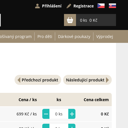
Přihlášení
Registrace
0
0 Kč
ošívaný program
Pro děti
Dárkové poukazy
Výprodej
Předchozí produkt
Následující produkt
Cena / ks
ks
Cena celkem
699 Kč
/ ks
0 Kč