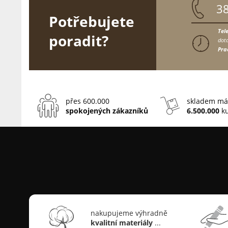
3
Potřebujete
Tel
poradit?
dota
Pra
přes 600.000
skladem má
spokojených zákazníků
6.500.000
ku
nakupujeme výhradně
kvalitní materiály
...