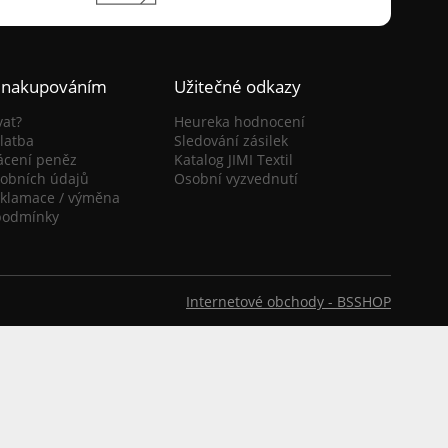
 nakupováním
Užitečné odkazy
vat?
Heureka hodnocení
latba
Sledování zásilek
ácení peněz
Katalog JIMI Textil
obních údajů
Osobní vyzvednutí
eklamace / výměna
podmínky
Internetové obchody -
BSSHOP