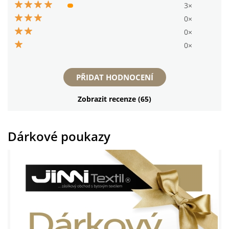
3×
0×
0×
0×
PŘIDAT HODNOCENÍ
Zobrazit recenze (65)
Dárkové poukazy