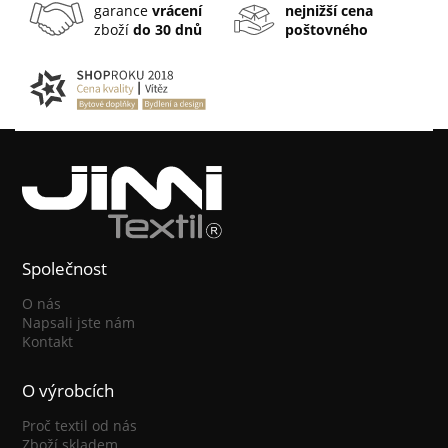
garance
vrácení
nejnižší cena
zboží
do 30 dnů
poštovného
Společnost
O nás
Napsali jste nám
Kontakt
O výrobcích
Proč textil od nás
Zboží skladem