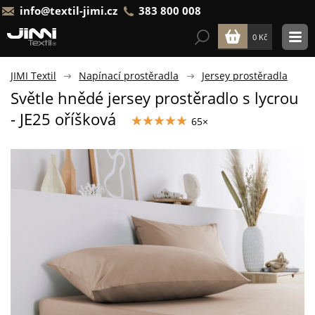
info@textil-jimi.cz
383 800 008
0 Kč
JIMI Textil
Napínací prostěradla
Jersey prostěradla
Světle hnědé jersey prostěradlo s lycrou
- JE25 oříšková
65×