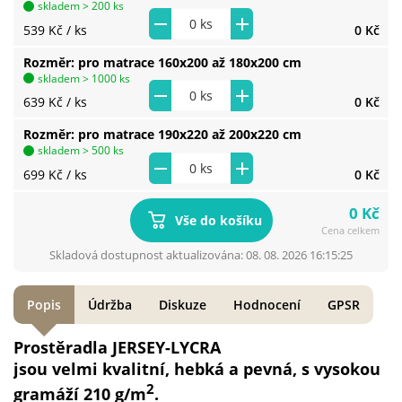
skladem > 200 ks
539 Kč
/ ks
0 Kč
Rozměr
pro matrace 160x200 až 180x200 cm
skladem > 1000 ks
639 Kč
/ ks
0 Kč
Rozměr
pro matrace 190x220 až 200x220 cm
skladem > 500 ks
699 Kč
/ ks
0 Kč
0 Kč
Vše do košíku
Cena celkem
Skladová dostupnost aktualizována: 08. 08. 2026 16:15:25
Popis
Údržba
Diskuze
Hodnocení
GPSR
Prostěradla JERSEY-LYCRA
jsou velmi kvalitní, hebká a pevná, s vysokou
2
gramáží 210
g/m
.