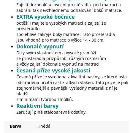
Zajistí dokonalé uchycení prostěradla pod matrací a
zabrání tak nevzhlednému odhalování boků matrace.
EXTRA v
ysoké bočnice
potěší i majitele vysokých matrací a zajistí, že
prostěradlo
spolehlivě zakryje boky matrace. Tato prostěradla
jsou vhodná pro matrace o výšce 14 - 30 cm.
Dokonalé vypnutí
Díky svým vlastnostem a vysoké gramáži
se prostěradla přizpůsobí různým rozměrům
a vždy zajistí dokonalé vypnutí na matraci.
Česaná příze vysoké jakosti
Česaná příze je vyrobena z kvalitní bavlny, ze které byla
odstraněna určitá část krátkých vláken. Tato příze je pak
stejnoměrnější a pevnější, výsledný materiál z ní je
hladší
s minimální tvorbou žmolků.
Reaktivní barvy
Zaručují plné stálobarevné odstíny.
Barva
Hnědá