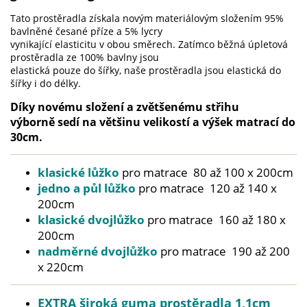
Tato prostěradla získala novým materiálovým složením 95%
bavlněné česané příze a 5% lycry
vynikající elasticitu v obou směrech. Zatímco běžná úpletová
prostěradla ze 100% bavlny jsou
elastická pouze do šířky, naše prostěradla jsou elastická do
šířky i do délky.
Díky novému složení a zvětšenému střihu
výborně
sedí na většinu velikostí a výšek matrací do
30cm
.
klasické lůžko
pro matrace 80 až 100 x 200cm
jedno a půl lůžko
pro matrace 120 až 140 x
200cm
klasické dvojlůžko
pro matrace 160 až 180 x
200cm
nadměrné dvojlůžko
pro matrace 190 až 200
x 220cm
EXTRA široká guma prostěradla 1,1cm