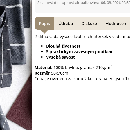
Skladová dostupnost aktualizována: 06. 08. 2026 23:5
Popis
Údržba
Diskuze
Hodnocení
2-dílná sada vysoce kvalitních utěrkek v šedém o
Dlouhá životnost
S praktickým závěsným poutkem
Vysoká savost
2
Materiál
: 100% bavlna, gramáž 210g/m
Rozměr
50x70cm
Cena je uvedená za sadu 2 kusů, v balení jsou 1x