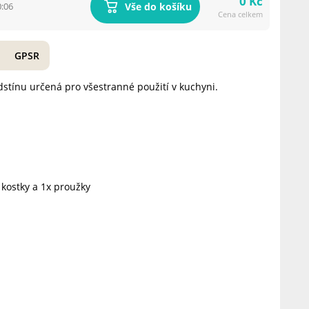
0 Kč
Vše do košíku
0:06
Cena celkem
GPSR
dstínu určená pro všestranné použití v kuchyni.
 kostky a 1x proužky