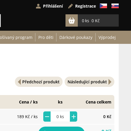
Přihlášení
Registrace
0
0 Kč
ošívaný program
Pro děti
Dárkové poukazy
Výprodej
Předchozí produkt
Následující produkt
Cena / ks
ks
Cena celkem
189 Kč
/ ks
0 Kč