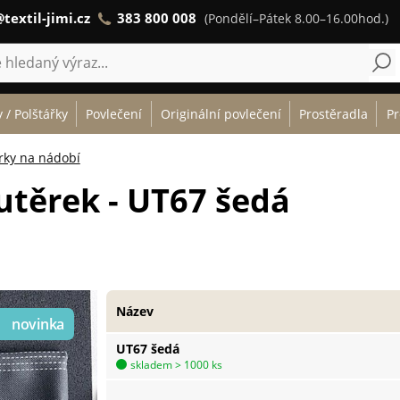
textil-jimi.cz
383 800 008
(Pondělí–Pátek 8.00–16.00hod.)
 / Polštářky
Povlečení
Originální povlečení
Prostěradla
Pr
rky na nádobí
utěrek - UT67 šedá
Název
UT67 šedá
skladem > 1000 ks