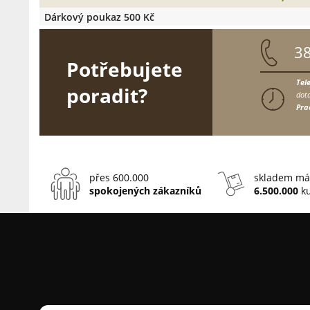
Dárkový poukaz 500 Kč
3
Potřebujete
Tel
poradit?
dota
Pra
přes 600.000
skladem má
spokojených zákazníků
6.500.000
ku