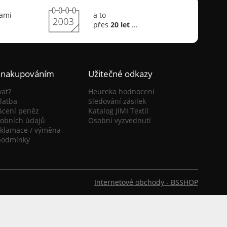
sami
a to
přes
20 let
...
 nakupováním
Užitečné odkazy
vat?
Heureka hodnocení
latba
Sledování zásilek
ácení peněz
Katalog JIMI Textil
obních údajů
Osobní vyzvednutí
eklamace / výměna
podmínky
Internetové obchody -
BSSHOP