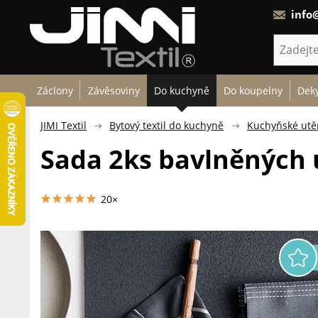
info@
Záclony
Závěsoviny
Do kuchyně
Do koupelny
Deky
JIMI Textil
Bytový textil do kuchyně
Kuchyňské utě
Sada 2ks bavlněných 
20×