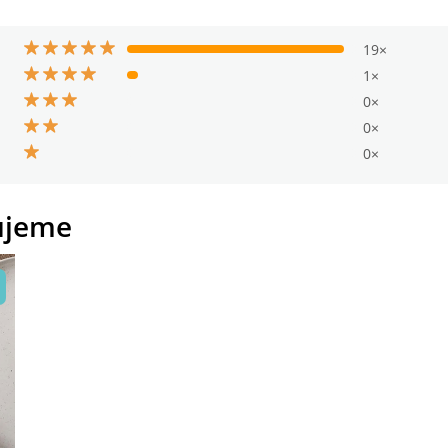
19×
1×
0×
0×
0×
ujeme