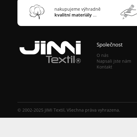
nakupujeme výhradně
kvalitní materiály
...
Společnost
O nás
Napsali jste nám
Kontakt
© 2002-2025 JIMI Textil, Všechna práva vyhrazena.