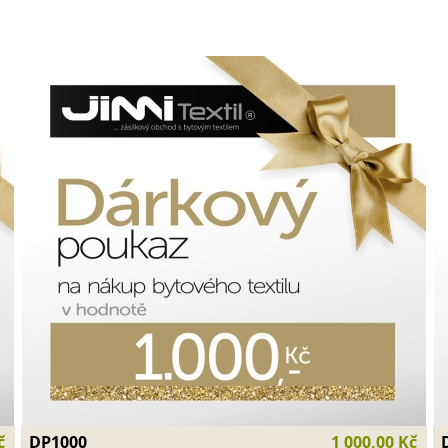
DP1000
č
1 000,00 Kč