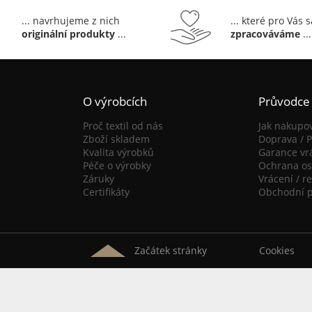
... navrhujeme z nich
... které pro Vás 
originální produkty
...
zpracováváme
...
O výrobcích
Průvodce
Proč textil od nás
Jak nakupo
Zboží skladem
Doprava / P
Kvalita výrobků
Garance vr
Péče o výrobky
Ochrana os
Záruky
Vrácení / r
Certifikáty
Obchodní 
Začátek stránky
Cookies