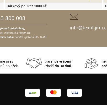
Dárkový poukaz 1000 Kč
D
83 800 008
info@textil-jimi.c
efonické objednávky,
zy, informace a reklamace
covní doba:
pondělí - pátek
8.00 - 16.00
me přes
garance
vrácení
nej
sů položek
zboží
do 30 dnů
po