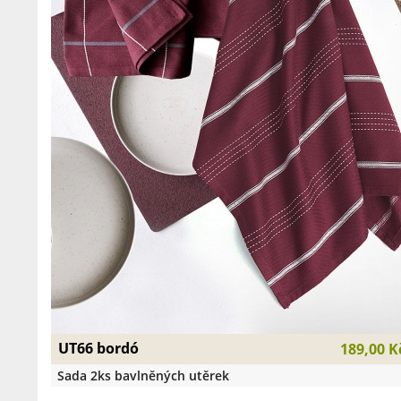
UT66 bordó
189,00 K
Sada 2ks bavlněných utěrek