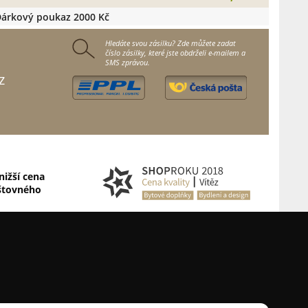
árkový poukaz 2000 Kč
Hledáte svou zásilku? Zde můžete zadat
číslo zásilky, které jste obdrželi e-mailem a
SMS zprávou.
z
nižší cena
štovného