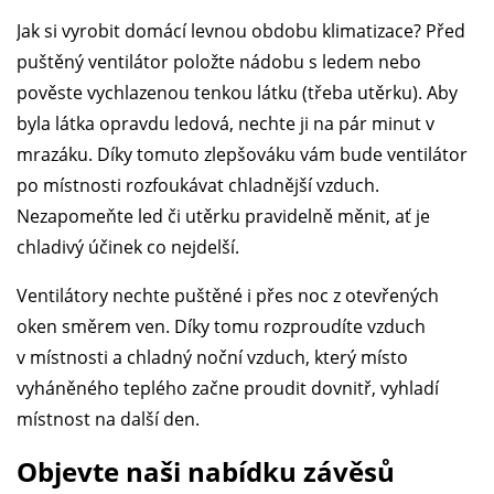
Jak si vyrobit domácí levnou obdobu klimatizace? Před
puštěný ventilátor položte nádobu s ledem nebo
pověste vychlazenou tenkou látku (třeba utěrku). Aby
byla látka opravdu ledová, nechte ji na pár minut v
mrazáku. Díky tomuto zlepšováku vám bude ventilátor
po místnosti rozfoukávat chladnější vzduch.
Nezapomeňte led či utěrku pravidelně měnit, ať je
chladivý účinek co nejdelší.
Ventilátory nechte puštěné i přes noc z otevřených
oken směrem ven. Díky tomu rozproudíte vzduch
v místnosti a chladný noční vzduch, který místo
vyháněného teplého začne proudit dovnitř, vyhladí
místnost na další den.
Objevte naši nabídku závěsů