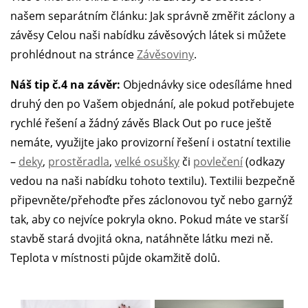
našem separátním článku: Jak správně změřit záclony a
závěsy Celou naši nabídku závěsových látek si můžete
prohlédnout na stránce
Závěsoviny
.
Náš tip č.4 na závěr:
Objednávky sice odesíláme hned
druhý den po Vašem objednání, ale pokud potřebujete
rychlé řešení a žádný závěs Black Out po ruce ještě
nemáte, využijte jako provizorní řešení i ostatní textilie
–
deky
,
prostěradla
,
velké osušky
či
povlečení
(odkazy
vedou na naši nabídku tohoto textilu). Textilii bezpečně
připevněte/přehoďte přes záclonovou tyč nebo garnýž
tak, aby co nejvíce pokryla okno. Pokud máte ve starší
stavbě stará dvojitá okna, natáhněte látku mezi ně.
Teplota v místnosti půjde okamžitě dolů.