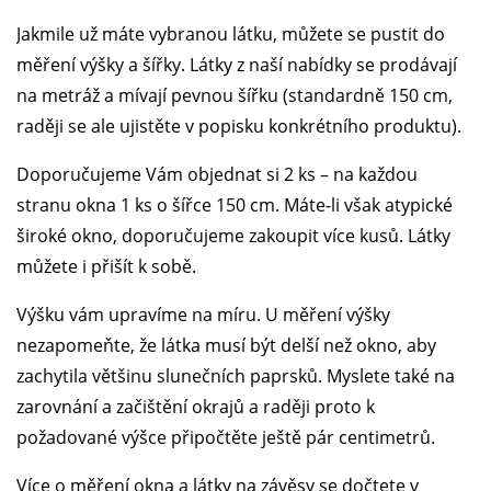
Jakmile už máte vybranou látku, můžete se pustit do
měření výšky a šířky. Látky z naší nabídky se prodávají
na metráž a mívají pevnou šířku (standardně 150 cm,
raději se ale ujistěte v popisku konkrétního produktu).
Doporučujeme Vám objednat si 2 ks – na každou
stranu okna 1 ks o šířce 150 cm. Máte-li však atypické
široké okno, doporučujeme zakoupit více kusů. Látky
můžete i přišít k sobě.
Výšku vám upravíme na míru. U měření výšky
nezapomeňte, že látka musí být delší než okno, aby
zachytila většinu slunečních paprsků. Myslete také na
zarovnání a začištění okrajů a raději proto k
požadované výšce připočtěte ještě pár centimetrů.
Více o měření okna a látky na závěsy se dočtete v