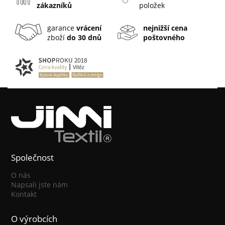
zákazníků
položek
garance
vrácení
nejnižší cena
zboží
do 30 dnů
poštovného
Společnost
O nás
Napsali jste nám
Kontakt
O výrobcích