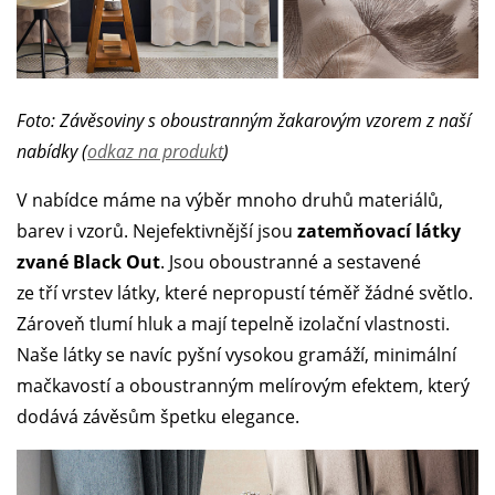
Foto: Závěsoviny s oboustranným žakarovým vzorem z naší
nabídky (
odkaz na produkt
)
V nabídce máme na výběr mnoho druhů materiálů,
barev i vzorů. Nejefektivnější jsou
zatemňovací látky
zvané Black Out
. Jsou oboustranné a sestavené
ze tří vrstev látky, které nepropustí téměř žádné světlo.
Zároveň tlumí hluk a mají tepelně izolační vlastnosti.
Naše látky se navíc pyšní vysokou gramáží, minimální
mačkavostí a oboustranným melírovým efektem, který
dodává závěsům špetku elegance.