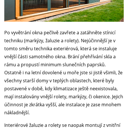
Po vyvětrání okna pečlivě zavřete a zatáhněte stínicí
techniku (markýzy, žaluzie a rolety). Nejúčinnější je v
tomto směru technika exteriérová, která se instaluje
vnější části samotného okna. Brání přehřívání skla a
rámu a propustí minimum slunečních paprsků.
Ostatně i na letní dovolené u moře jste si jistě všimli, že
všechny starší domy v teplých oblastech, které byly
postavené v době, kdy klimatizace ještě neexistovala,
mají instalovány vnější rolety, markýzy, či okenice. Jejich
účinnost je zkrátka vyšší, ale instalace je zase mnohem
nákladnější.
Interiérové žaluzie a rolety se naopak montují z vnitřní