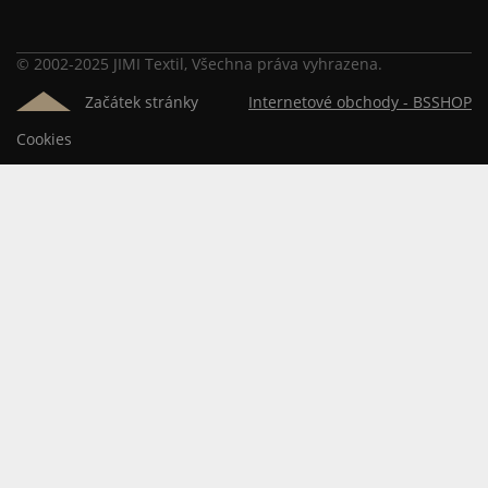
© 2002-2025 JIMI Textil, Všechna práva vyhrazena.
Začátek stránky
Internetové obchody -
BSSHOP
Cookies