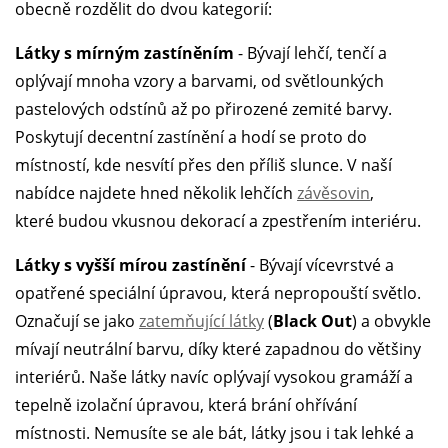
obecně rozdělit do dvou kategorií:
Látky s mírným zastíněním
- Bývají lehčí, tenčí a
oplývají mnoha vzory a barvami, od světlounkých
pastelových odstínů až po přirozené zemité barvy.
Poskytují decentní zastínění a hodí se proto do
místností, kde nesvítí přes den příliš slunce. V naší
nabídce najdete hned několik lehčích
závěsovin
,
které budou vkusnou dekorací a zpestřením interiéru.
Látky s vyšší mírou zastínění
- Bývají vícevrstvé a
opatřené speciální úpravou, která nepropouští světlo.
Označují se jako
zatemňující látky
(
Black Out
) a obvykle
mívají neutrální barvu, díky které zapadnou do většiny
interiérů. Naše látky navíc oplývají vysokou gramáží a
tepelně izolační úpravou, která brání ohřívání
místnosti. Nemusíte se ale bát, látky jsou i tak lehké a