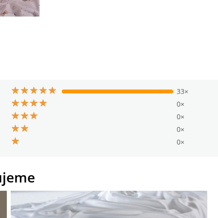
33×
0×
0×
0×
0×
ujeme