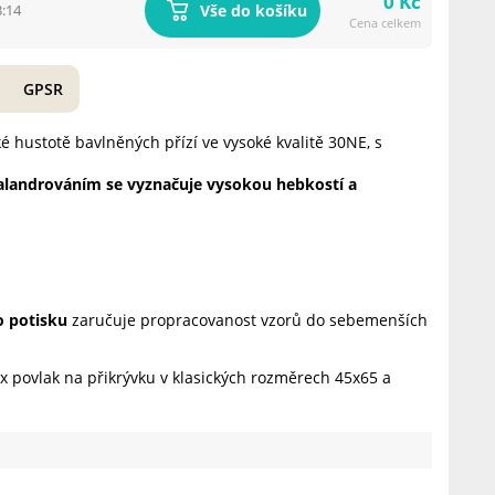
0 Kč
Vše do košíku
3:14
Cena celkem
GPSR
é hustotě bavlněných přízí ve vysoké kvalitě 30NE, s
kalandrováním se vyznačuje vysokou hebkostí a
o potisku
zaručuje propracovanost vzorů do sebemenších
x povlak na přikrývku v klasických rozměrech 45x65 a