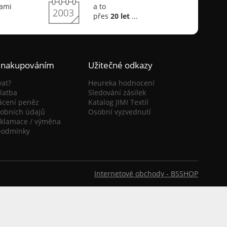
sami
a to
přes
20 let
...
 nakupováním
Užitečné odkazy
vat?
Heureka hodnocení
latba
Sledování zásilek
ácení peněz
Katalog JIMI Textil
obních údajů
Osobní vyzvednutí
eklamace / výměna
podmínky
Internetové obchody -
BSSHOP