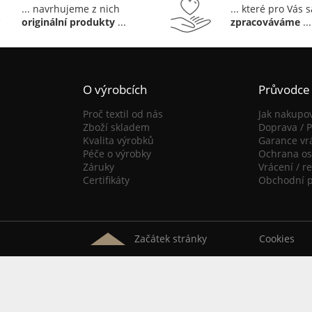
... navrhujeme z nich
... které pro Vás 
originální produkty
...
zpracováváme
...
O výrobcích
Průvodce
Proč textil od nás
Jak nakupo
Zboží skladem
Doprava / P
Kvalita výrobků
Garance vr
Péče o výrobky
Ochrana os
Záruky
Vrácení / r
Certifikáty
Obchodní 
Začátek stránky
Cookies