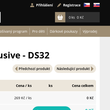
Přihlášení
Registrace
0
0 Kč
ošívaný program
Pro děti
Dárkové poukazy
Výprodej
usive - DS32
Předchozí produkt
Následující produkt
Cena / ks
ks
Cena celkem
269 Kč
/ ks
0 Kč