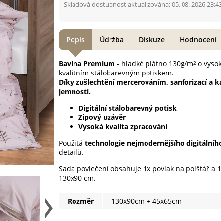
Skladová dostupnost aktualizována: 05. 08. 2026 23:4
Popis
Údržba
Diskuze
Hodnocení
Bavlna Premium
- hladké plátno 130g/m
o vysok
2
kvalitním stálobarevným potiskem.
Díky zušlechtění mercerováním, sanforizací a 
jemností.
Digitální stálobarevný potisk
Zipový uzávěr
Vysoká kvalita zpracování
Použitá
technologie nejmodernějšího digitálníh
detailů.
Sada povlečení obsahuje 1x povlak na polštář a 1
130x90 cm.
Rozměr
130x90cm + 45x65cm