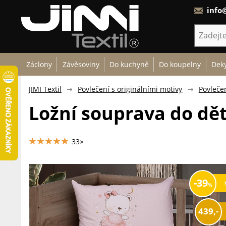
info@
Záclony
Závěsoviny
Do kuchyně
Do koupelny
Deky
JIMI Textil
Povlečení s originálními motivy
Povleče
Ložní souprava do dět
33×
39
439,-