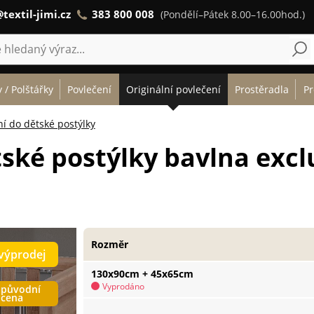
textil-jimi.cz
383 800 008
(Pondělí–Pátek 8.00–16.00hod.)
 / Polštářky
Povlečení
Originální povlečení
Prostěradla
Pr
ní do dětské postýlky
ské postýlky bavlna excl
Rozměr
výprodej
130x90cm + 45x65cm
Vyprodáno
původní
cena