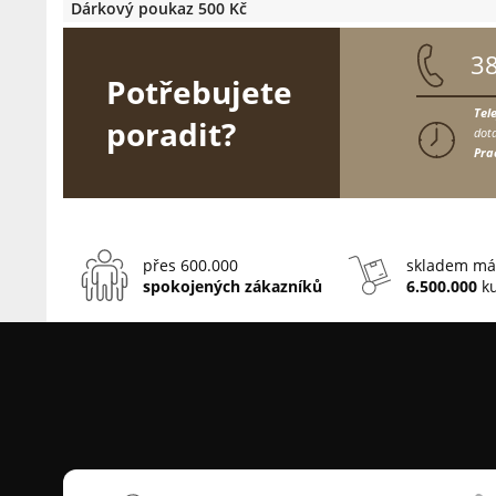
Dárkový poukaz 500 Kč
3
Potřebujete
Tel
poradit?
dota
Pra
přes 600.000
skladem má
spokojených zákazníků
6.500.000
ku