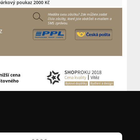
árkový poukaz 2000 Kč
Hledáte svou zásilku? Zde můžete zadat
číslo zásilky, které jste obdrželi e-mailem a
SMS zprávou.
z
nižší cena
štovného