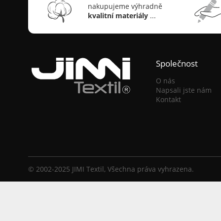
nakupujeme výhradně
kvalitní materiály
...
Společnost
O nás
Napsali jste nám
Kontakt
© 2002-2025 JIMI Textil, Všechna práva vyhrazena.