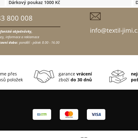
Dárkový poukaz 1000 Kč
D
83 800 008
info@textil-jimi.c
efonické objednávky,
zy, informace a reklamace
covní doba:
pondělí - pátek
8.00 - 16.00
me přes
garance
vrácení
nej
sů položek
zboží
do 30 dnů
po