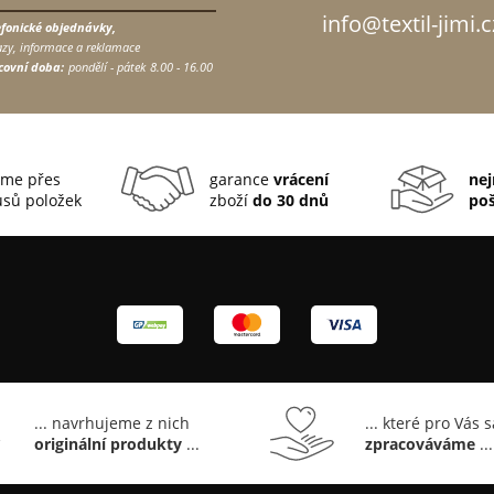
info@textil-jimi.c
efonické objednávky,
zy, informace a reklamace
covní doba:
pondělí - pátek
8.00 - 16.00
me přes
garance
vrácení
nej
sů položek
zboží
do 30 dnů
po
... navrhujeme z nich
... které pro Vás 
originální produkty
...
zpracováváme
...