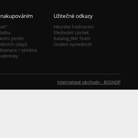
 nakupováním
Užitečné odkazy
vat?
Heureka hodnocení
latba
Sledování zásilek
ácení peněz
Katalog JIMI Textil
obních údajů
Osobní vyzvednutí
eklamace / výměna
podmínky
Internetové obchody -
BSSHOP