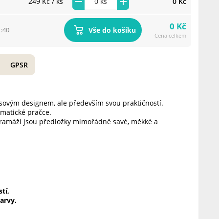
249 Kč
/ ks
0 Kč
0 Kč
Vše do košíku
1:40
Cena celkem
GPSR
ovým designem, ale především svou praktičností.
matické pračce.
gramáži jsou předložky mimořádně savé, měkké a
tí,
arvy.