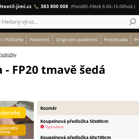
textil-jimi.cz
383 800 008
(Pondělí–Pátek 8.00–16.00hod.)
 / Polštářky
Povlečení
Originální povlečení
Prostěradla
Pr
ředložky
 - FP20 tmavě šedá
Rozměr
výprodej
Koupelnová předložka 50x80cm
Vyprodáno
původní
cena
Koupelnová předložka 60x100cm