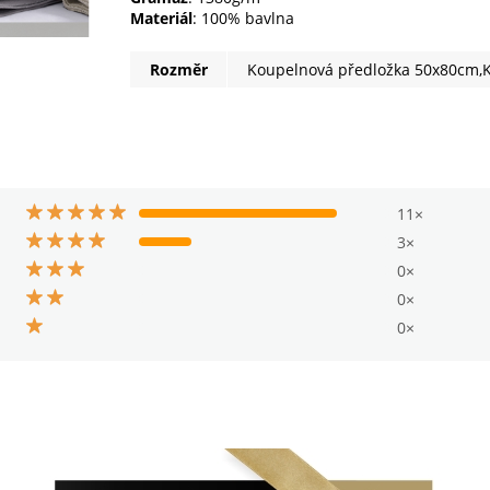
Materiál
: 100% bavlna
Rozměr
Koupelnová předložka 50x80cm,
11×
3×
0×
0×
0×