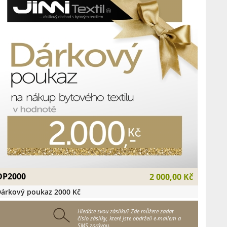
DP2000
2 000,00 Kč
árkový poukaz 2000 Kč
Hledáte svou zásilku? Zde můžete zadat
číslo zásilky, které jste obdrželi e-mailem a
SMS zprávou.