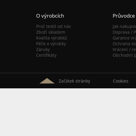
O výrobcích
Průvodce
Proč textil od nás
Jak nakupo
Zboží skladem
Doprava / P
Kvalita výrobků
Garance vr
Péče o výrobky
Ochrana os
Záruky
Vrácení / r
Certifikáty
Obchodní 
Začátek stránky
Cookies