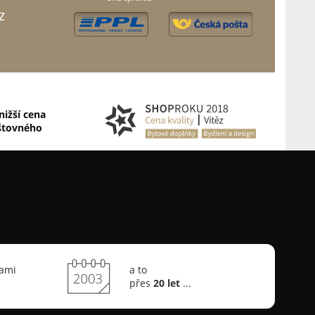
z
nižší cena
štovného
sami
a to
přes
20 let
...