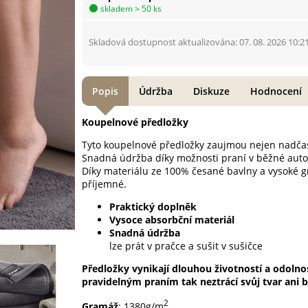
skladem > 50 ks
Skladová dostupnost aktualizována: 07. 08. 2026 10:2
Popis
Údržba
Diskuze
Hodnocení
Koupelnové předložky
Tyto koupelnové předložky zaujmou nejen nadčas
Snadná údržba díky možnosti praní v běžné auto
Díky materiálu ze 100% česané bavlny a vysoké 
příjemné.
Praktický doplněk
Vysoce absorbční materiál
Snadná údržba
lze prát v pračce a sušit v sušičce
Předložky vynikají dlouhou životností a odolnos
pravidelným praním tak neztrácí svůj tvar ani b
2
Gramáž
: 1380g/m