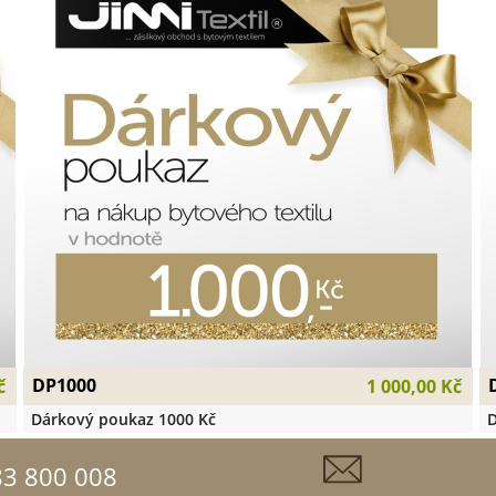
DP1000
č
1 000,00 Kč
Dárkový poukaz 1000 Kč
D
83 800 008