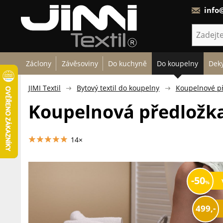
info@
Záclony
Závěsoviny
Do kuchyně
Do koupelny
Deky
JIMI Textil
Bytový textil do koupelny
Koupelnové p
Koupelnová předložka
14×
50
499,-