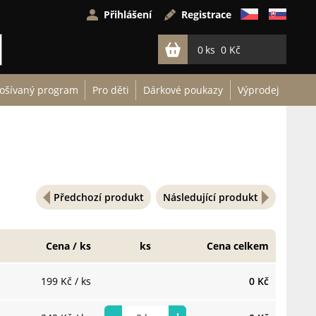
Přihlášení
Registrace
0
0 Kč
ošívaný program
Pro děti
Dárkové poukazy
Výprodej
Předchozí produkt
Následující produkt
Cena / ks
ks
Cena celkem
199 Kč
/ ks
0 Kč