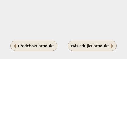
Předchozí produkt
Následující produkt
Na vašem soukromí nám záleží
Tento internetový obchod ukládá soubory cookies, které
pomáhají k jeho správnému fungování. Využíváním
našich služeb s jejich používáním souhlasíte.
POVOLIT VŠE
PODROBNÉ NASTAVENÍ