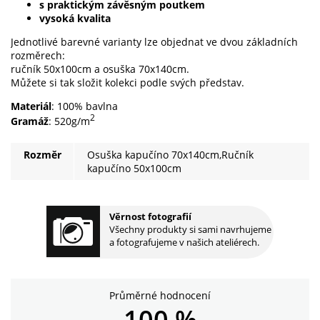
s praktickým závěsným poutkem
vysoká kvalita
Jednotlivé barevné varianty lze objednat ve dvou základních
rozměrech:
ručník 50x100cm a osuška 70x140cm.
Můžete si tak složit kolekci podle svých představ.
Materiál
: 100% bavlna
2
Gramáž
: 520g/m
Rozměr
Osuška kapučíno 70x140cm,Ručník
kapučíno 50x100cm
Věrnost fotografií
Všechny produkty si sami navrhujeme
a fotografujeme v našich ateliérech.
Průměrné hodnocení
100 %