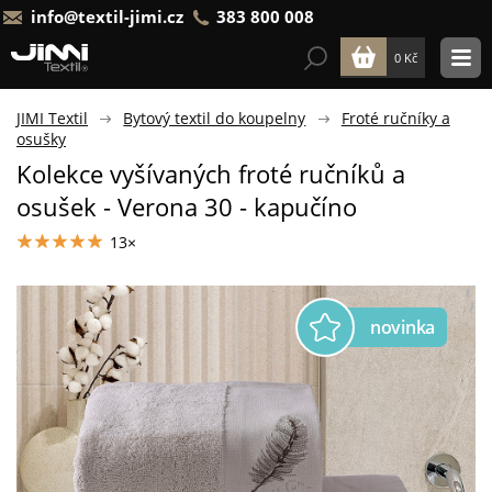
info@textil-jimi.cz
383 800 008
0 Kč
JIMI Textil
Bytový textil do koupelny
Froté ručníky a
osušky
Kolekce vyšívaných froté ručníků a
osušek - Verona 30 - kapučíno
13×