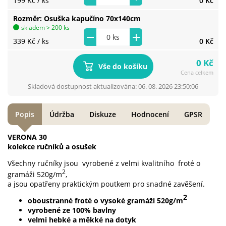
199 Kč
/ ks
0 Kč
Rozměr
Osuška kapučíno 70x140cm
skladem > 200 ks
339 Kč
/ ks
0 Kč
0 Kč
Vše do košíku
Cena celkem
Skladová dostupnost aktualizována: 06. 08. 2026 23:50:06
Popis
Údržba
Diskuze
Hodnocení
GPSR
VERONA 30
kolekce ručníků a osušek
Všechny ručníky jsou vyrobené z velmi kvalitního froté o
2
gramáži 520g/m
,
a jsou opatřeny praktickým poutkem pro snadné zavěšení.
2
oboustranné froté o vysoké gramáži 520g/m
vyrobené ze 100% bavlny
velmi hebké a měkké na dotyk