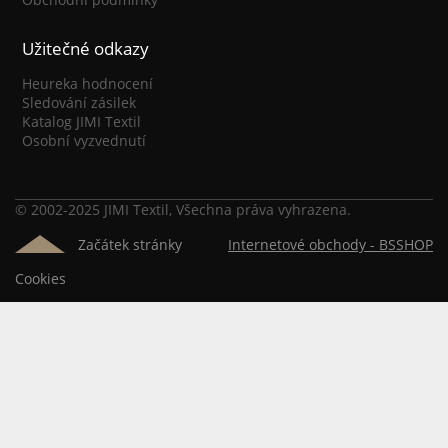
Užitečné odkazy
Heureka hodnocení
Sledování zásilek
Katalog JIMI Textil
Osobní vyzvednutí
© 2002-2025 JIMI Textil, Všechna práva vyhrazena.
Začátek stránky
Internetové obchody -
BSSHOP
Cookies