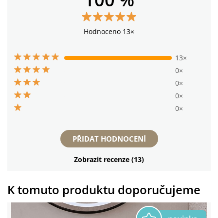
Hodnoceno 13×
13×
0×
0×
0×
0×
PŘIDAT HODNOCENÍ
Zobrazit recenze (13)
K tomuto produktu doporučujeme