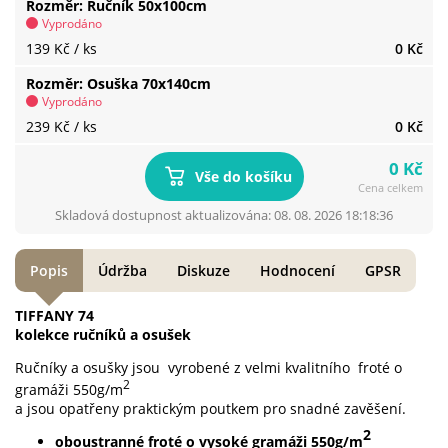
Rozměr
Ručník 50x100cm
Vyprodáno
139 Kč
/ ks
0 Kč
Rozměr
Osuška 70x140cm
Vyprodáno
239 Kč
/ ks
0 Kč
0 Kč
Vše do košíku
Cena celkem
Skladová dostupnost aktualizována: 08. 08. 2026 18:18:36
Popis
Údržba
Diskuze
Hodnocení
GPSR
TIFFANY 74
kolekce ručníků a osušek
Ručníky a osušky jsou vyrobené z velmi kvalitního froté o
2
gramáži 550g/m
a jsou opatřeny praktickým poutkem pro snadné zavěšení.
2
oboustranné froté o vysoké gramáži 550g/m