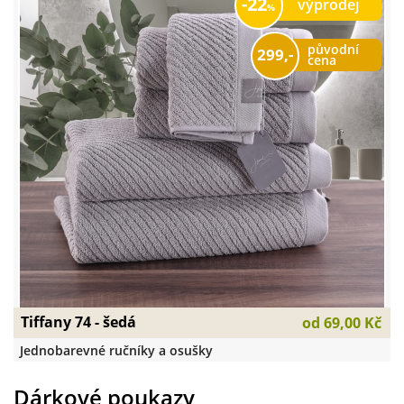
22
výprodej
původní
299,-
cena
Tiffany 74 - šedá
od
69,00 Kč
Jednobarevné ručníky a osušky
Dárkové poukazy