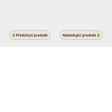
Předchozí produkt
Následující produkt
Na vašem soukromí nám záleží
Tento internetový obchod ukládá soubory cookies, které
pomáhají k jeho správnému fungování. Využíváním
našich služeb s jejich používáním souhlasíte.
POVOLIT VŠE
PODROBNÉ NASTAVENÍ