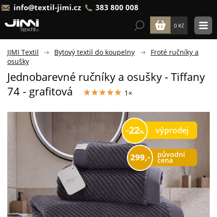
info@textil-jimi.cz
383 800 008
0 Kč
JIMI Textil
Bytový textil do koupelny
Froté ručníky a
osušky
Jednobarevné ručníky a osušky - Tiffany
74 - grafitová
1×
22
výprodej
původní
299,-
cena