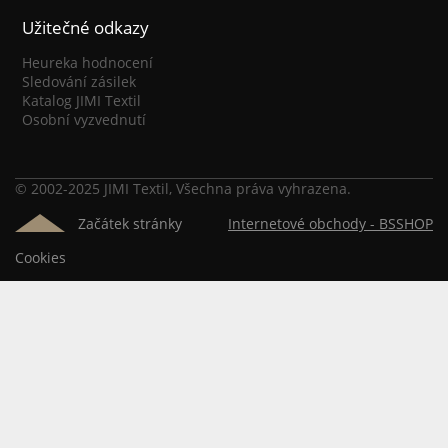
Užitečné odkazy
Heureka hodnocení
Sledování zásilek
Katalog JIMI Textil
Osobní vyzvednutí
© 2002-2025 JIMI Textil, Všechna práva vyhrazena.
Začátek stránky
Internetové obchody -
BSSHOP
Cookies