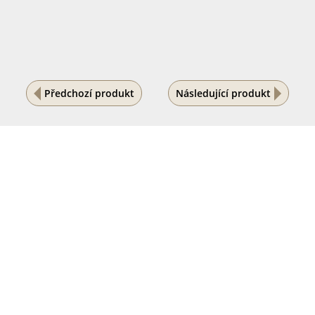
Předchozí produkt
Následující produkt
Na vašem soukromí nám záleží
Tento internetový obchod ukládá soubory cookies, které
pomáhají k jeho správnému fungování. Využíváním
našich služeb s jejich používáním souhlasíte.
POVOLIT VŠE
PODROBNÉ NASTAVENÍ