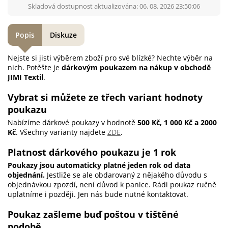
Skladová dostupnost aktualizována: 06. 08. 2026 23:50:06
Popis
Diskuze
Nejste si jisti výběrem zboží pro své blízké? Nechte výběr na
nich. Potěšte je
dárkovým poukazem na nákup v obchodě
JIMI Textil
.
Vybrat si můžete ze třech variant hodnoty
poukazu
Nabízíme dárkové poukazy v hodnotě
500 Kč, 1 000 Kč a 2000
Kč
. Všechny varianty najdete
ZDE
.
Platnost dárkového poukazu je 1 rok
Poukazy jsou automaticky platné jeden rok od data
objednání.
Jestliže se ale obdarovaný z nějakého důvodu s
objednávkou zpozdí, není důvod k panice. Rádi poukaz ručně
uplatníme i později. Jen nás bude nutné kontaktovat.
Poukaz zašleme buď poštou v tištěné
podobě...