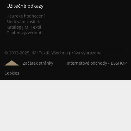
Užitečné odkazy
Heureka hodnocení
Sledování zásilek
Katalog JIMI Textil
Osobní vyzvednutí
© 2002-2025 JIMI Textil, Všechna práva vyhrazena.
Začátek stránky
Internetové obchody -
BSSHOP
Cookies