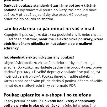
Dárkové poukazy standardně zasíláme poštou v tištěné
podobě.
Objednáváte-li pouze poukazy, zašleme je v malé
obálce. V případě objednávky více produktů poukazy
přiložíme do balíčku se zbožím.
...nebo zdarma za pár minut na váš e-mail
Kupujete-li poukaz jako dárek na poslední chvíli, nebo chcete-
li ušetřit za poštovné,
nabízíme i elektronické poukazy, které
obdržíte během několika minut zdarma do e-mailové
schránky
.
Jak objednat elektronicky zaslaný poukaz?
Objednávka poukazu zaslaného elektronicky na e-mail je
snadná. Do košíku nevkládejte žádné jiné produkty než právě
dárkové poukazy. Při volbě dopravy v pokladně se pak objeví
možnost „elektronicky“. Poukaz ihned uhradíte platební
kartou a následně vám přijde dárkový poukaz během několika
minut do e-mailové schránky ve formátu PDF.
Poukaz uplatníte v e-shopu i po telefonu
Každý poukaz obsahuje
unikátní kód, který obdarovaný
opíše v prvním kroku objednávky
našeho internetového