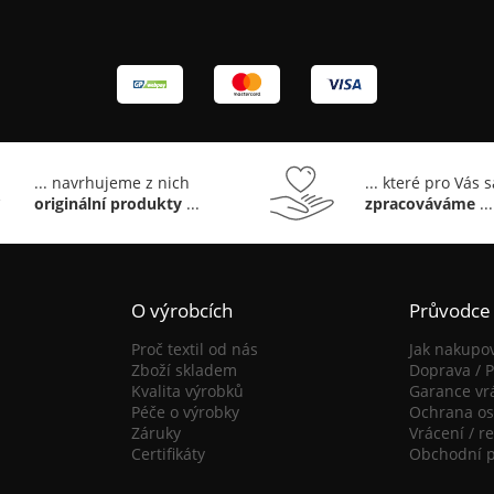
... navrhujeme z nich
... které pro Vás 
originální produkty
...
zpracováváme
...
O výrobcích
Průvodce
Proč textil od nás
Jak nakupo
Zboží skladem
Doprava / P
Kvalita výrobků
Garance vr
Péče o výrobky
Ochrana os
Záruky
Vrácení / r
Certifikáty
Obchodní 