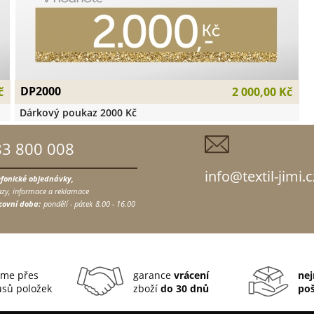
DP2000
č
2 000,00 Kč
Dárkový poukaz 2000 Kč
83 800 008
info@textil-jimi.c
efonické objednávky,
zy, informace a reklamace
covní doba:
pondělí - pátek
8.00 - 16.00
me přes
garance
vrácení
nej
sů položek
zboží
do 30 dnů
po