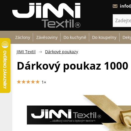
info@
Záclony
Závěsoviny
Do kuchyně
Do koupelny
Deky
JIMI Textil
Dárkové poukazy
Dárkový poukaz 1000 
1×