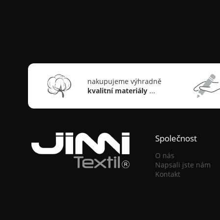
nakupujeme výhradně
kvalitní materiály
...
Společnost
O nás
Napsali jste nám
Kontakt