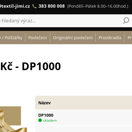
textil-jimi.cz
383 800 008
(Pondělí–Pátek 8.00–16.00hod.)
 / Polštářky
Povlečení
Originální povlečení
Prostěradla
Pr
Kč - DP1000
Název
DP1000
skladem