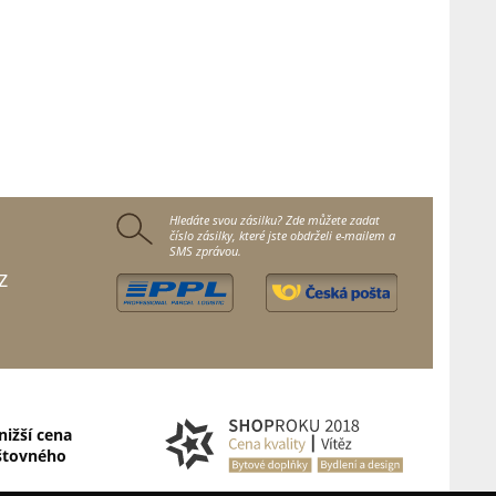
Hledáte svou zásilku? Zde můžete zadat
číslo zásilky, které jste obdrželi e-mailem a
SMS zprávou.
z
nižší cena
štovného