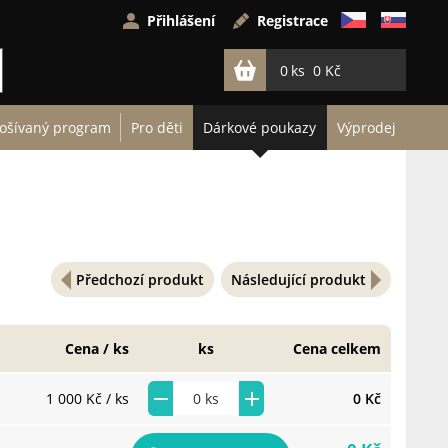
Přihlášení
Registrace
0
0 Kč
ošívaný program
Pro děti
Dárkové poukazy
Výprodej
Předchozí produkt
Následující produkt
Cena / ks
ks
Cena celkem
1 000 Kč
/ ks
0 Kč