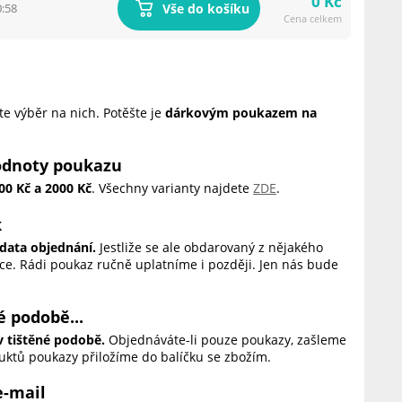
0 Kč
Vše do košíku
0:58
Cena celkem
te výběr na nich. Potěšte je
dárkovým poukazem na
hodnoty poukazu
000 Kč a 2000 Kč
. Všechny varianty najdete
ZDE
.
k
data objednání.
Jestliže se ale obdarovaný z nějakého
e. Rádi poukaz ručně uplatníme i později. Jen nás bude
 podobě...
 tištěné podobě.
Objednáváte-li pouze poukazy, zašleme
duktů poukazy přiložíme do balíčku se zbožím.
e-mail