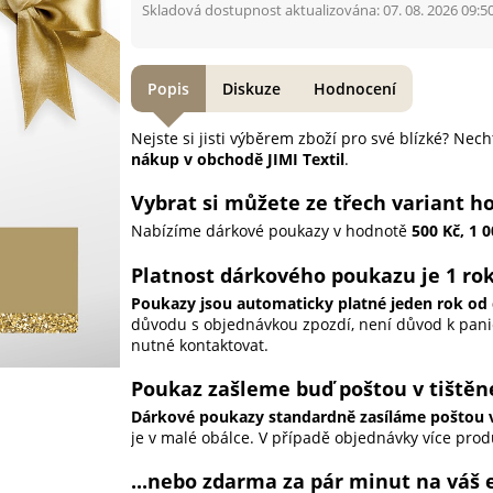
Skladová dostupnost aktualizována: 07. 08. 2026 09:5
Popis
Diskuze
Hodnocení
Nejste si jisti výběrem zboží pro své blízké? Nech
nákup v obchodě JIMI Textil
.
Vybrat si můžete ze třech variant 
Nabízíme dárkové poukazy v hodnotě
500 Kč, 1 
Platnost dárkového poukazu je 1 ro
Poukazy jsou automaticky platné jeden rok od 
důvodu s objednávkou zpozdí, není důvod k panic
nutné kontaktovat.
Poukaz zašleme buď poštou v tištěné
Dárkové poukazy standardně zasíláme poštou v
je v malé obálce. V případě objednávky více pro
...nebo zdarma za pár minut na váš 