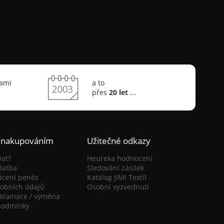
sami
a to
přes
20 let
...
 nakupováním
Užitečné odkazy
vat?
Heureka hodnocení
latba
Sledování zásilek
ácení peněz
Katalog JIMI Textil
obních údajů
Osobní vyzvednutí
eklamace / výměna
podmínky