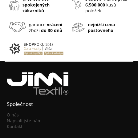
spokojených
6.500.000
kusů
zákazníků
položek
garance
vrácení
nejnižší cena
zboží
do 30 dnů
poštovného
Společnost
O nás
Napsali jste nám
Kontakt