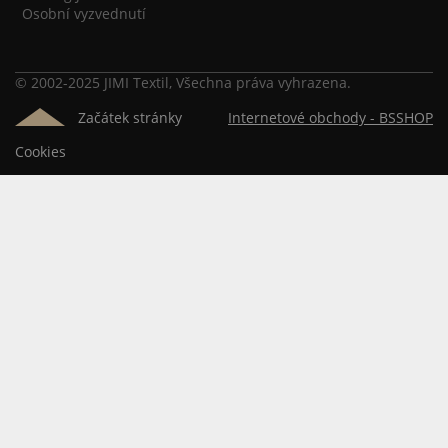
Osobní vyzvednutí
© 2002-2025 JIMI Textil, Všechna práva vyhrazena.
Začátek stránky
Internetové obchody -
BSSHOP
Cookies