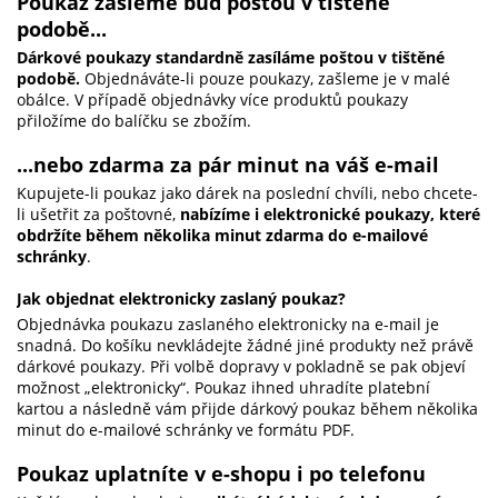
Poukaz zašleme buď poštou v tištěné
podobě...
Dárkové poukazy standardně zasíláme poštou v tištěné
podobě.
Objednáváte-li pouze poukazy, zašleme je v malé
obálce. V případě objednávky více produktů poukazy
přiložíme do balíčku se zbožím.
...nebo zdarma za pár minut na váš e-mail
Kupujete-li poukaz jako dárek na poslední chvíli, nebo chcete-
li ušetřit za poštovné,
nabízíme i elektronické poukazy, které
obdržíte během několika minut zdarma do e-mailové
schránky
.
Jak objednat elektronicky zaslaný poukaz?
Objednávka poukazu zaslaného elektronicky na e-mail je
snadná. Do košíku nevkládejte žádné jiné produkty než právě
dárkové poukazy. Při volbě dopravy v pokladně se pak objeví
možnost „elektronicky“. Poukaz ihned uhradíte platební
kartou a následně vám přijde dárkový poukaz během několika
minut do e-mailové schránky ve formátu PDF.
Poukaz uplatníte v e-shopu i po telefonu