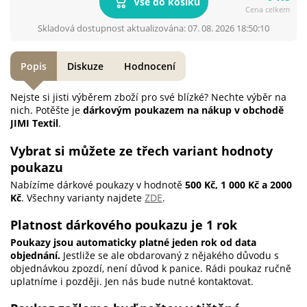
Vše do košíku
Cena celkem
Skladová dostupnost aktualizována: 07. 08. 2026 18:50:10
Popis
Diskuze
Hodnocení
Nejste si jisti výběrem zboží pro své blízké? Nechte výběr na
nich. Potěšte je
dárkovým poukazem na nákup v obchodě
JIMI Textil
.
Vybrat si můžete ze třech variant hodnoty
poukazu
Nabízíme dárkové poukazy v hodnotě
500 Kč, 1 000 Kč a 2000
Kč
. Všechny varianty najdete
ZDE
.
Platnost dárkového poukazu je 1 rok
Poukazy jsou automaticky platné jeden rok od data
objednání.
Jestliže se ale obdarovaný z nějakého důvodu s
objednávkou zpozdí, není důvod k panice. Rádi poukaz ručně
uplatníme i později. Jen nás bude nutné kontaktovat.