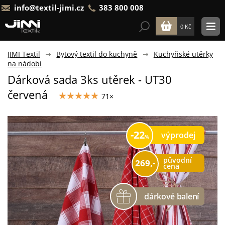
info@textil-jimi.cz
383 800 008
0 Kč
JIMI Textil
Bytový textil do kuchyně
Kuchyňské utěrky
na nádobí
Dárková sada 3ks utěrek - UT30
červená
71×
22
výprodej
původní
269,-
cena