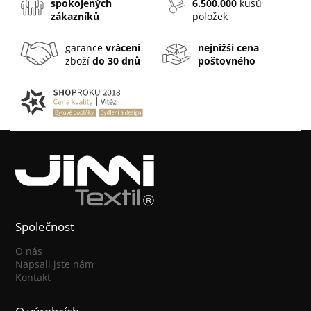
spokojených
6.500.000
kusů
zákazníků
položek
garance
vrácení
nejnižší cena
zboží
do 30 dnů
poštovného
Společnost
O nás
Napsali jste nám
Kontakt