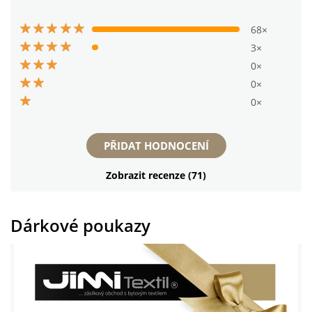
68×
3×
0×
0×
0×
PŘIDAT HODNOCENÍ
Zobrazit recenze (71)
Dárkové poukazy