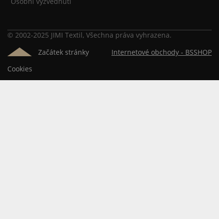
Osobní vyzvednutí
© 2002-2025 JIMI Textil, Všechna práva vyhrazena.
Začátek stránky
Internetové obchody -
BSSHOP
Cookies